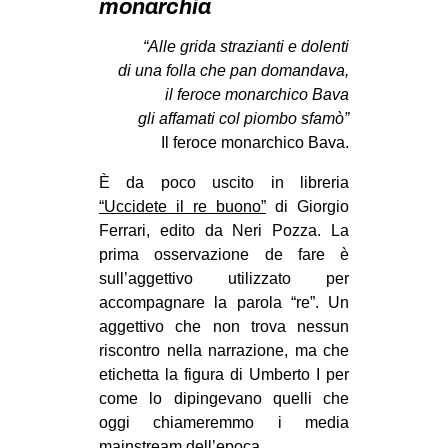
monarchia
MILANO
MOBILITAZIONI
“Alle grida strazianti e dolenti
di una folla che pan domandava,
SPAZI
il feroce monarchico Bava
SPORT POPOLARE
gli affamati col piombo sfamò”
Il feroce monarchico Bava.
MOVIMENTI
È da poco uscito in libreria
AMBIENTE
“Uccidete il re buono”
di Giorgio
ANTIFASCISMO
Ferrari, edito da Neri Pozza. La
prima osservazione de fare è
DIRITTO ALL’ABITARE
sull’aggettivo utilizzato per
GENERI
accompagnare la parola “re”. Un
MIGRAZIONI
aggettivo che non trova nessun
riscontro nella narrazione, ma che
PRECARIATO
etichetta la figura di Umberto I per
REPRESSIONE
come lo dipingevano quelli che
oggi chiameremmo i media
STUDENTI
mainstream dell’epoca.