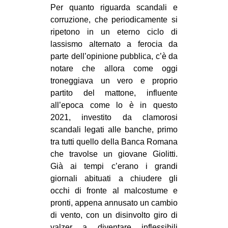
Per quanto riguarda scandali e
EVENTI
corruzione, che periodicamente si
ripetono in un eterno ciclo di
in
lassismo alternato a ferocia da
parte dell’opinione pubblica, c’è da
Fb
notare che allora come oggi
troneggiava un vero e proprio
tw
partito del mattone, influente
bsky
all’epoca come lo è in questo
2021, investito da clamorosi
ms
scandali legati alle banche, primo
tra tutti quello della Banca Romana
SEARCH
che travolse un giovane Giolitti.
Già ai tempi c’erano i grandi
giornali abituati a chiudere gli
occhi di fronte al malcostume e
pronti, appena annusato un cambio
di vento, con un disinvolto giro di
valzer a diventare inflessibili