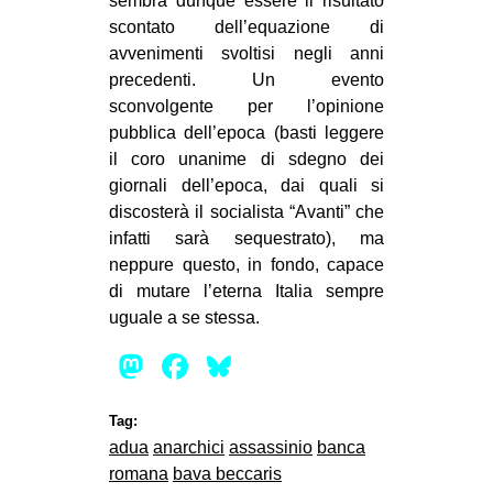
sembra dunque essere il risultato
scontato dell’equazione di
avvenimenti svoltisi negli anni
precedenti. Un evento
sconvolgente per l’opinione
pubblica dell’epoca (basti leggere
il coro unanime di sdegno dei
giornali dell’epoca, dai quali si
discosterà il socialista “Avanti” che
infatti sarà sequestrato), ma
neppure questo, in fondo, capace
di mutare l’eterna Italia sempre
uguale a se stessa.
Mastodon
Facebook
Bluesky
Tag:
adua
anarchici
assassinio
banca
romana
bava beccaris