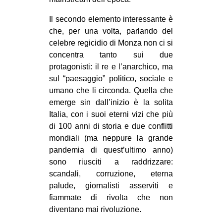
CULTURE
Il secondo elemento interessante è
ARTE
che, per una volta, parlando del
celebre regicidio di Monza non ci si
CINEMA
concentra tanto sui due
MANIFESTI
protagonisti: il re e l’anarchico, ma
MUSICA
sul “paesaggio” politico, sociale e
umano che li circonda. Quella che
RECENSIONI
emerge sin dall’inizio è la solita
INTERNAZIONALE
Italia, con i suoi eterni vizi che più
di 100 anni di storia e due conflitti
AFRICA
mondiali (ma neppure la grande
AMERICHE
pandemia di quest’ultimo anno)
sono riusciti a raddrizzare:
ESTREMO ORIENTE
scandali, corruzione, eterna
EUROPA
palude, giornalisti asserviti e
fiammate di rivolta che non
MEDIO ORIENTE
diventano mai rivoluzione.
MONDO