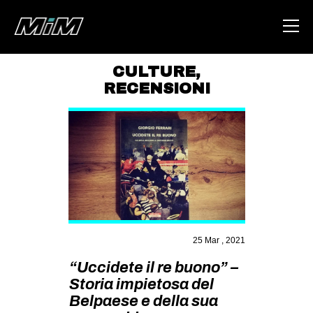
CULTURE
,
RECENSIONI
HOME
ABOUT
AREA
DEGENERAZIONE
GAZA FREESTYLE
CSOA LAMBRETTA
25 Mar , 2021
MSM
“Uccidete il re buono” –
STUDENTI TSUNAMI
Storia impietosa del
ZAM
Belpaese e della sua