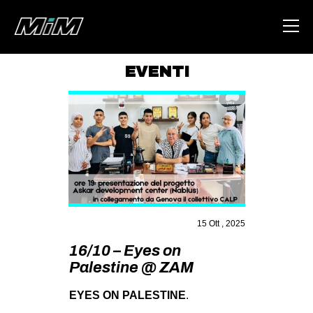
EVENTI
HOME
ABOUT
AREA
DEGENERAZIONE
GAZA FREESTYLE
CSOA LAMBRETTA
15 Ott , 2025
MSM
16/10 – Eyes on
Palestine @ ZAM
STUDENTI TSUNAMI
ZAM
EYES ON PALESTINE
.