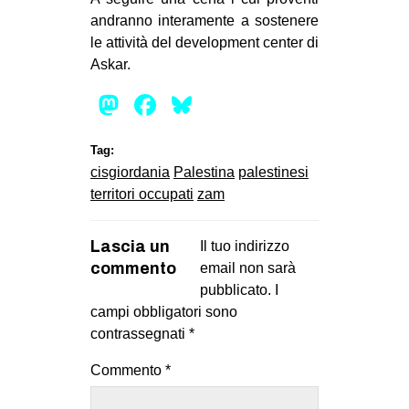
CULTURE
andranno interamente a sostenere
le attività del development center di
ARTE
Askar.
CINEMA
Mastodon
Facebook
Bluesky
MANIFESTI
MUSICA
Tag:
cisgiordania
Palestina
palestinesi
RECENSIONI
territori occupati
zam
INTERNAZIONALE
AFRICA
Lascia un
Il tuo indirizzo
commento
email non sarà
AMERICHE
pubblicato.
I
ESTREMO ORIENTE
campi obbligatori sono
contrassegnati
*
EUROPA
MEDIO ORIENTE
Commento
*
MONDO