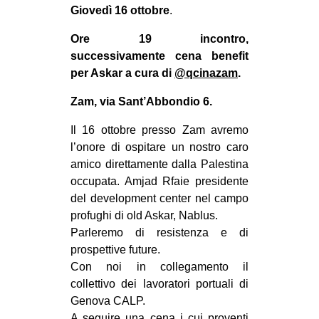
MILANO
Giovedì 16 ottobre
.
MOBILITAZIONI
Ore 19 incontro,
successivamente cena benefit
SPAZI
per Askar a cura di
@qcinazam
.
SPORT POPOLARE
Zam, via Sant’Abbondio 6.
MOVIMENTI
Il 16 ottobre presso Zam avremo
AMBIENTE
l’onore di ospitare un nostro caro
ANTIFASCISMO
amico direttamente dalla Palestina
occupata. Amjad Rfaie presidente
DIRITTO ALL’ABITARE
del development center nel campo
GENERI
profughi di old Askar, Nablus.
MIGRAZIONI
Parleremo di resistenza e di
prospettive future.
PRECARIATO
Con noi in collegamento il
REPRESSIONE
collettivo dei lavoratori portuali di
Genova CALP.
STUDENTI
A seguire una cena i cui proventi