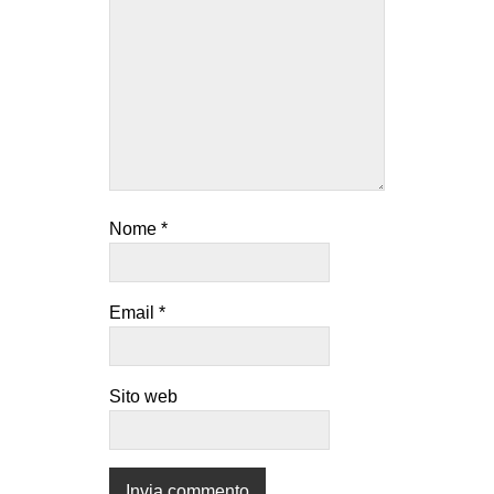
EVENTI
in
Fb
tw
bsky
Nome
*
ms
Email
*
SEARCH
Sito web