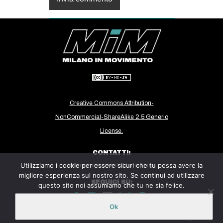
Creative Commons Attribution-
NonCommercial-ShareAlike 2.5 Generic
License.
CONTATTI:
Utilizziamo i cookie per essere sicuri che tu possa avere la
milanoinmovimento@gmail.com
migliore esperienza sul nostro sito. Se continui ad utilizzare
SEGUICI SU:
questo sito noi assumiamo che tu ne sia felice.
Ok
Sito ospitato sulla piattaforma
Midala