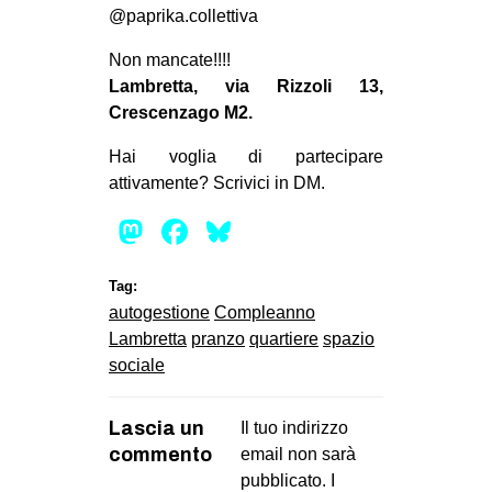
@paprika.collettiva
CULTURE
ARTE
Non mancate!!!!
Lambretta, via Rizzoli 13,
CINEMA
Crescenzago M2.
MANIFESTI
Hai voglia di partecipare
MUSICA
attivamente? Scrivici in DM.
RECENSIONI
Mastodon
Facebook
Bluesky
INTERNAZIONALE
Tag:
AFRICA
autogestione
Compleanno
AMERICHE
Lambretta
pranzo
quartiere
spazio
sociale
ESTREMO ORIENTE
EUROPA
Lascia un
Il tuo indirizzo
MEDIO ORIENTE
commento
email non sarà
MONDO
pubblicato.
I