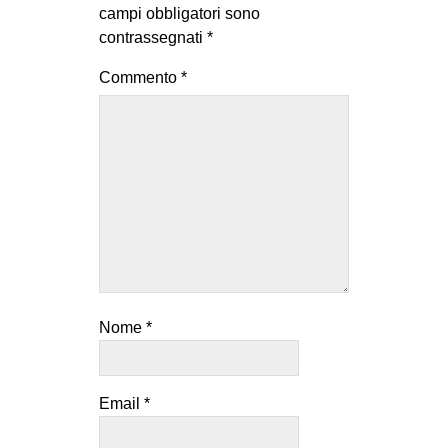
campi obbligatori sono
EVENTI
contrassegnati
*
in
Commento
*
Fb
tw
bsky
ms
SEARCH
Nome
*
Email
*