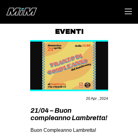
EVENTI
HOME
ABOUT
AREA
DEGENERAZIONE
GAZA FREESTYLE
CSOA LAMBRETTA
20 Apr , 2024
MSM
21/04 – Buon
compleanno Lambretta!
STUDENTI TSUNAMI
ZAM
Buon Compleanno Lambretta!