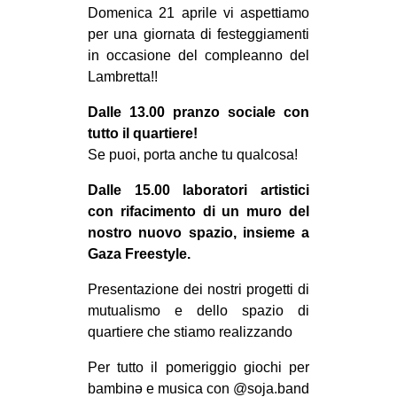
MILANO
Domenica 21 aprile vi aspettiamo
per una giornata di festeggiamenti
MOBILITAZIONI
in occasione del compleanno del
SPAZI
Lambretta!!
SPORT POPOLARE
Dalle 13.00 pranzo sociale con
tutto il quartiere!
MOVIMENTI
Se puoi, porta anche tu qualcosa!
AMBIENTE
Dalle 15.00 laboratori artistici
ANTIFASCISMO
con rifacimento di un muro del
DIRITTO ALL’ABITARE
nostro nuovo spazio, insieme a
Gaza Freestyle.
GENERI
MIGRAZIONI
Presentazione dei nostri progetti di
mutualismo e dello spazio di
PRECARIATO
quartiere che stiamo realizzando
REPRESSIONE
Per tutto il pomeriggio giochi per
STUDENTI
bambinə e musica con @soja.band