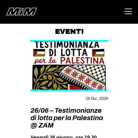
EVENTI
HOME
ABOUT
AREA
DEGENERAZIONE
GAZA FREESTYLE
CSOA LAMBRETTA
26 Giu , 2026
MSM
26/06 – Testimonianze
di lotta per la Palestina
STUDENTI TSUNAMI
@ ZAM
ZAM
Venerdì 26 giugno, ore 19.30.