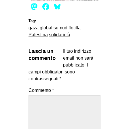
Mastodon
Facebook
Bluesky
EVENTI
in
Tag:
gaza
global sumud flotilla
Fb
Palestina
solidarietà
tw
Lascia un
Il tuo indirizzo
commento
email non sarà
bsky
pubblicato.
I
campi obbligatori sono
ms
contrassegnati
*
SEARCH
Commento
*