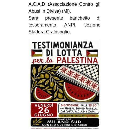
A.C.A.D (Associazione Contro gli
CULTURE
Abusi in Divisa) (MI).
ARTE
Sarà presente banchetto di
tesseramento ANPI, sezione
CINEMA
Stadera-Gratosoglio.
MANIFESTI
MUSICA
RECENSIONI
INTERNAZIONALE
AFRICA
AMERICHE
ESTREMO ORIENTE
EUROPA
MEDIO ORIENTE
MONDO