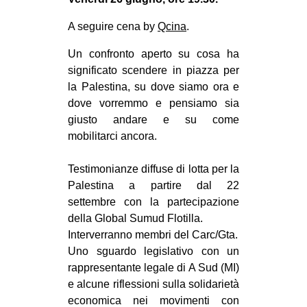
MILANO
A seguire cena by
Qcina
.
MOBILITAZIONI
Un confronto aperto su cosa ha
SPAZI
significato scendere in piazza per
SPORT POPOLARE
la Palestina, su dove siamo ora e
dove vorremmo e pensiamo sia
MOVIMENTI
giusto andare e su come
AMBIENTE
mobilitarci ancora.
ANTIFASCISMO
Testimonianze diffuse di lotta per la
DIRITTO ALL’ABITARE
Palestina a partire dal 22
GENERI
settembre con la partecipazione
della Global Sumud Flotilla.
MIGRAZIONI
Interverranno membri del Carc/Gta.
PRECARIATO
Uno sguardo legislativo con un
rappresentante legale di A Sud (MI)
REPRESSIONE
e alcune riflessioni sulla solidarietà
STUDENTI
economica nei movimenti con