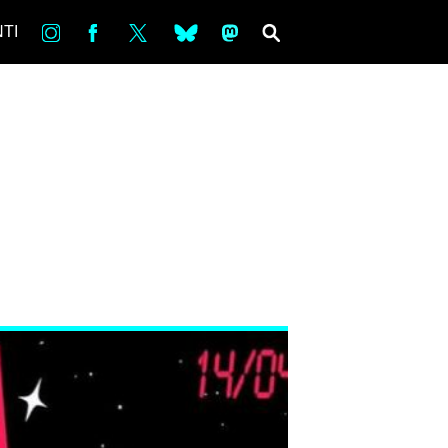
in
Fb
tw
bsky
ms
SEARCH
TI