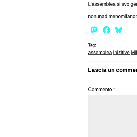
L’assemblea si svolgerà
nonunadimenomilano
Mastod
Face
Bl
Tag:
assemblea
inizitive
Mi
Lascia un comme
Commento
*