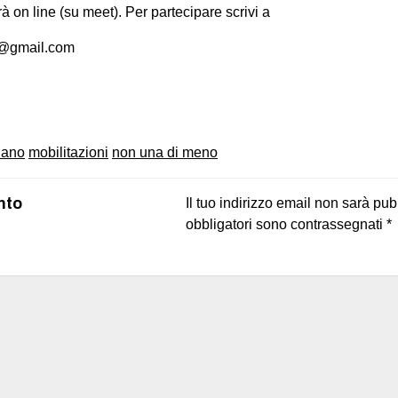
 on line (su meet). Per partecipare scrivi a
@gmail.com
on
book
uesky
lano
mobilitazioni
non una di meno
nto
Il tuo indirizzo email non sarà pub
obbligatori sono contrassegnati
*