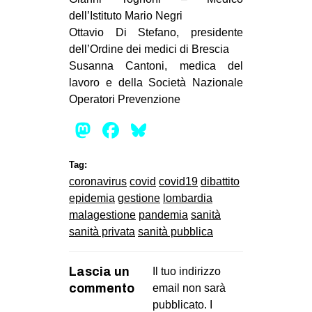
dell’Istituto Mario Negri
EVENTI
Ottavio Di Stefano, presidente
dell’Ordine dei medici di Brescia
in
Susanna Cantoni, medica del
Fb
lavoro e della Società Nazionale
Operatori Prevenzione
tw
Mastodon
Facebook
Bluesky
bsky
Tag:
ms
coronavirus
covid
covid19
dibattito
epidemia
gestione
lombardia
SEARCH
malagestione
pandemia
sanità
sanità privata
sanità pubblica
Lascia un
Il tuo indirizzo
commento
email non sarà
pubblicato.
I