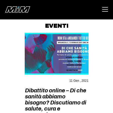
EVENTI
HOME
ABOUT
AREA
DEGENERAZIONE
GAZA FREESTYLE
CSOA LAMBRETTA
11 Gen , 2021
MSM
Dibattito online – Di che
sanità abbiamo
STUDENTI TSUNAMI
bisogno? Discutiamo di
ZAM
salute, cura e