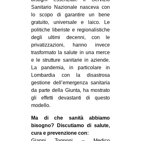
CULTURE
Sanitario Nazionale nasceva con
lo scopo di garantire un bene
ARTE
gratuito, universale e laico. Le
CINEMA
politiche liberiste e regionalistiche
degli ultimi decenni, con le
MANIFESTI
privatizzazioni, hanno invece
MUSICA
trasformato la salute in una merce
RECENSIONI
e le strutture sanitarie in aziende.
La pandemia, in particolare in
INTERNAZIONALE
Lombardia con la disastrosa
gestione dell’emergenza sanitaria
AFRICA
da parte della Giunta, ha mostrato
AMERICHE
gli effetti devastanti di questo
ESTREMO ORIENTE
modello.
EUROPA
Ma di che sanità abbiamo
bisogno? Discutiamo di salute,
MEDIO ORIENTE
cura e prevenzione con:
MONDO
Gianni Tognoni – Medico