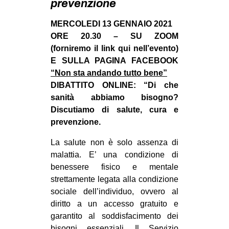
prevenzione
MILANO
MOBILITAZIONI
MERCOLEDI 13 GENNAIO 2021
ORE 20.30 – SU ZOOM
SPAZI
(forniremo il link qui nell’evento)
SPORT POPOLARE
E SULLA PAGINA FACEBOOK
“Non sta andando tutto bene”
MOVIMENTI
DIBATTITO ONLINE: “Di che
AMBIENTE
sanità abbiamo bisogno?
Discutiamo di salute, cura e
ANTIFASCISMO
prevenzione.
DIRITTO ALL’ABITARE
La salute non è solo assenza di
GENERI
malattia. E’ una condizione di
MIGRAZIONI
benessere fisico e mentale
strettamente legata alla condizione
PRECARIATO
sociale dell’individuo, ovvero al
REPRESSIONE
diritto a un accesso gratuito e
garantito al soddisfacimento dei
STUDENTI
bisogni essenziali. Il Servizio