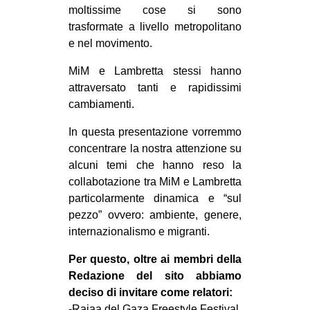
moltissime cose si sono
EVENTI
trasformate a livello metropolitano
e nel movimento.
in
MiM e Lambretta stessi hanno
Fb
attraversato tanti e rapidissimi
cambiamenti.
tw
In questa presentazione vorremmo
bsky
concentrare la nostra attenzione su
alcuni temi che hanno reso la
ms
collabotazione tra MiM e Lambretta
particolarmente dinamica e “sul
SEARCH
pezzo” ovvero: ambiente, genere,
internazionalismo e migranti.
Per questo, oltre ai membri della
Redazione del sito abbiamo
deciso di invitare come relatori:
-Rajaa del Gaza Freestyle Festival