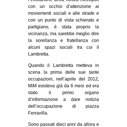
CULTURE
con un occhio d’attenzione ai
moviementi sociali e alle strade e
ARTE
con un punto di vista schierato e
CINEMA
partigiano, è stata proprio la
vicinanza, ma sarebbe meglio dire
MANIFESTI
la sorellanza e fratellanza con
MUSICA
alcuni spazi sociali tra cui il
RECENSIONI
Lambretta.
INTERNAZIONALE
Quando il Lambretta metteva in
scena la prima delle sue tante
AFRICA
occupazioni, nell’aprile del 2012,
AMERICHE
MiM esisteva già da 6 mesi ed era
stato il primo organo
ESTREMO ORIENTE
d’informazione a dare notizia
EUROPA
dell’occupazione di piazza
Ferravilla.
MEDIO ORIENTE
MONDO
Sono passati dieci anni da allora e