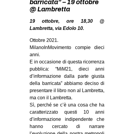
barricata” – 19 ottobre
MILANO
@ Lambretta
MOBILITAZIONI
19 ottobre, ore 18,30 @
SPAZI
Lambretta, via Edolo 10.
SPORT POPOLARE
Ottobre 2021.
MOVIMENTI
MilanoInMovimento compie dieci
anni.
AMBIENTE
E in occasione di questa ricorrenza
ANTIFASCISMO
pubblica: “MiM21, dieci anni
d’informazione dalla parte giusta
DIRITTO ALL’ABITARE
della barricata” abbiamo deciso di
GENERI
presentare il libro non al Lambretta,
MIGRAZIONI
ma con il Lambretta.
Sì, perché se c’è una cosa che ha
PRECARIATO
caratterizzato questi 10 anni
REPRESSIONE
d’informazione indipendente che
hanno cercato di narrare
STUDENTI
l’evoluzione della nostra metropoli