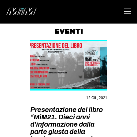
EVENTI
HOME
ABOUT
AREA
DEGENERAZIONE
GAZA FREESTYLE
CSOA LAMBRETTA
12 Ott , 2021
MSM
Presentazione del libro
“MiM21. Dieci anni
STUDENTI TSUNAMI
d’informazione dalla
ZAM
parte giusta della