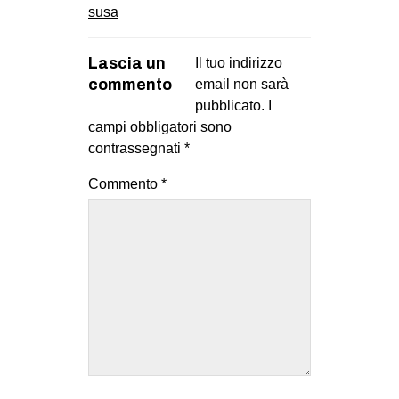
susa
EVENTI
Lascia un
Il tuo indirizzo
in
commento
email non sarà
Fb
pubblicato.
I
campi obbligatori sono
tw
contrassegnati
*
bsky
Commento
*
ms
SEARCH