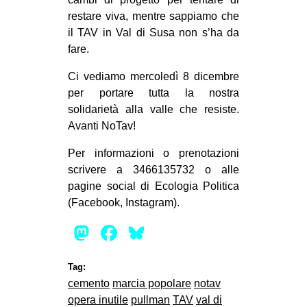
CULTURE
restare viva, mentre sappiamo che
il TAV in Val di Susa non s’ha da
ARTE
fare.
CINEMA
Ci vediamo mercoledì 8 dicembre
MANIFESTI
per portare tutta la nostra
MUSICA
solidarietà alla valle che resiste.
Avanti NoTav!
RECENSIONI
Per informazioni o prenotazioni
INTERNAZIONALE
scrivere a 3466135732 o alle
AFRICA
pagine social di Ecologia Politica
(Facebook, Instagram).
AMERICHE
Mastodon
Facebook
Bluesky
ESTREMO ORIENTE
EUROPA
Tag:
MEDIO ORIENTE
cemento
marcia popolare
notav
MONDO
opera inutile
pullman
TAV
val di