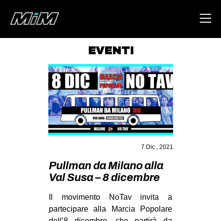
EVENTI
HOME
ABOUT
AREA
DEGENERAZIONE
GAZA FREESTYLE
7 Dic , 2021
CSOA LAMBRETTA
Pullman da Milano alla
MSM
Val Susa – 8 dicembre
STUDENTI TSUNAMI
Il movimento NoTav invita a
ZAM
partecipare alla Marcia Popolare
dell’8 dicembre, che partirà da