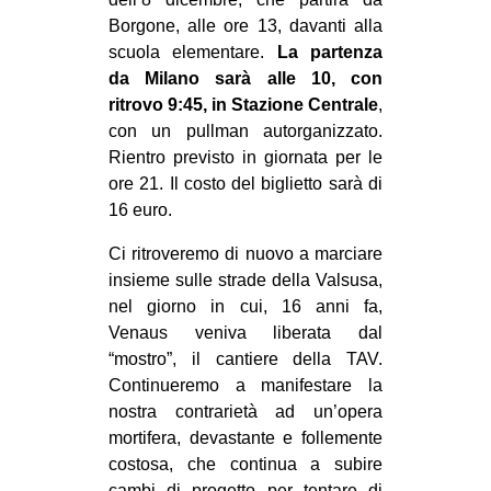
MILANO
Borgone, alle ore 13, davanti alla
MOBILITAZIONI
scuola elementare.
La partenza
da Milano sarà alle 10, con
SPAZI
ritrovo 9:45, in Stazione Centrale
,
SPORT POPOLARE
con un pullman autorganizzato.
Rientro previsto in giornata per le
MOVIMENTI
ore 21. Il costo del biglietto sarà di
AMBIENTE
16 euro.
ANTIFASCISMO
Ci ritroveremo di nuovo a marciare
insieme sulle strade della Valsusa,
DIRITTO ALL’ABITARE
nel giorno in cui, 16 anni fa,
GENERI
Venaus veniva liberata dal
MIGRAZIONI
“mostro”, il cantiere della TAV.
Continueremo a manifestare la
PRECARIATO
nostra contrarietà ad un’opera
REPRESSIONE
mortifera, devastante e follemente
costosa, che continua a subire
STUDENTI
cambi di progetto per tentare di