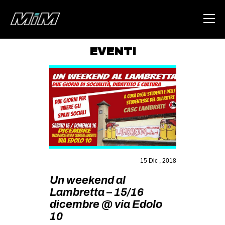
EVENTI
HOME
ABOUT
AREA
DEGENERAZIONE
GAZA FREESTYLE
CSOA LAMBRETTA
15 Dic , 2018
MSM
Un weekend al
Lambretta – 15/16
STUDENTI TSUNAMI
dicembre @ via Edolo
ZAM
10