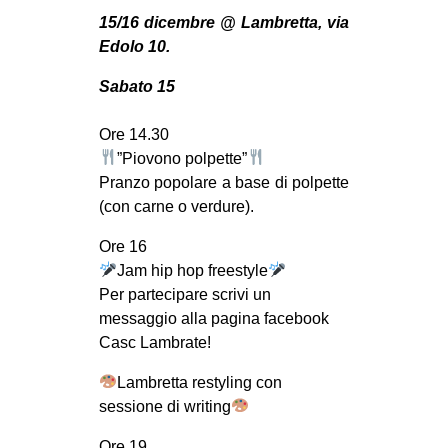
MILANO
15/16 dicembre @ Lambretta, via
MOBILITAZIONI
Edolo 10.
SPAZI
Sabato 15
SPORT POPOLARE
Ore 14.30
MOVIMENTI
”Piovono polpette”
Pranzo popolare a base di polpette
AMBIENTE
(con carne o verdure).
ANTIFASCISMO
Ore 16
DIRITTO ALL’ABITARE
Jam hip hop freestyle
GENERI
Per partecipare scrivi un
messaggio alla pagina facebook
MIGRAZIONI
Casc Lambrate!
PRECARIATO
Lambretta restyling con
REPRESSIONE
sessione di writing
STUDENTI
Ore 19