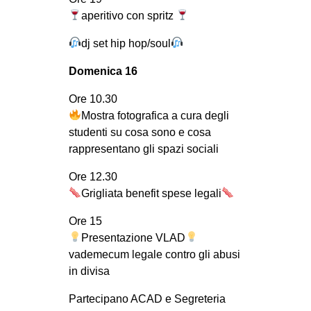
CULTURE
aperitivo con spritz
ARTE
dj set hip hop/soul
CINEMA
Domenica 16
MANIFESTI
Ore 10.30
MUSICA
Mostra fotografica a cura degli
RECENSIONI
studenti su cosa sono e cosa
rappresentano gli spazi sociali
INTERNAZIONALE
Ore 12.30
AFRICA
Grigliata benefit spese legali
AMERICHE
Ore 15
ESTREMO ORIENTE
Presentazione VLAD
vademecum legale contro gli abusi
EUROPA
in divisa
MEDIO ORIENTE
Partecipano ACAD e Segreteria
MONDO