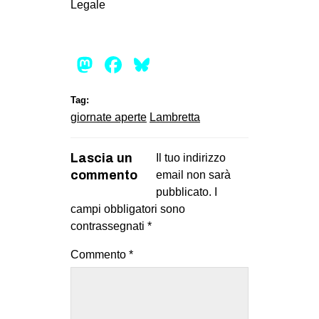
Legale
EVENTI
in
Mastodon
Facebook
Bluesky
Fb
Tag:
tw
giornate aperte
Lambretta
bsky
Lascia un
Il tuo indirizzo
commento
email non sarà
ms
pubblicato.
I
campi obbligatori sono
SEARCH
contrassegnati
*
Commento
*