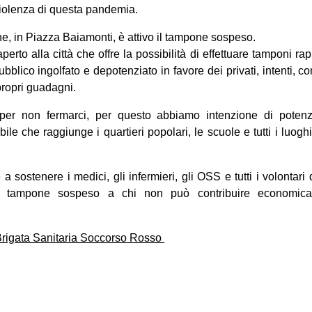
 violenza di questa pandemia.
e, in Piazza Baiamonti, è attivo il tampone sospeso.
perto alla città che offre la possibilità di effettuare tamponi ra
ubblico ingolfato e depotenziato in favore dei privati, intenti,
 propri guadagni.
er non fermarci, per questo abbiamo intenzione di potenz
ile che raggiunge i quartieri popolari, le scuole e tutti i luoghi 
 a sostenere i medici, gli infermieri, gli OSS e tutti i volontar
 tampone sospeso a chi non può contribuire economica
 Brigata Sanitaria Soccorso Rosso
on
book
uesky