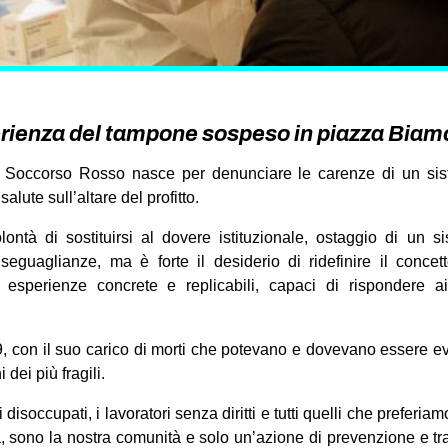
erienza del tampone sospeso in piazza Biam
ata Soccorso Rosso nasce per denunciare le carenze di un si
a salute sull’altare del profitto.
ntà di sostituirsi al dovere istituzionale, ostaggio di un
seguaglianze, ma è forte il desiderio di ridefinire il conce
 esperienze concrete e replicabili, capaci di rispondere a
con il suo carico di morti che potevano e dovevano essere evi
dei più fragili.
i disoccupati, i lavoratori senza diritti e tutti quelli che preferiam
, sono la nostra comunità e solo un’azione di prevenzione e t