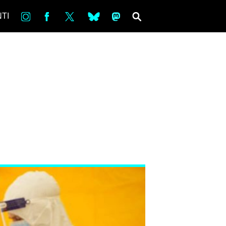
in
Fb
tw
bsky
ms
SEARCH
TI