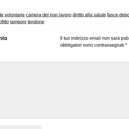
te volontarie
camera del non lavoro
diritto alla salute
fasce debo
ofitto
tamponi
tendone
nto
Il tuo indirizzo email non sarà pub
obbligatori sono contrassegnati
*