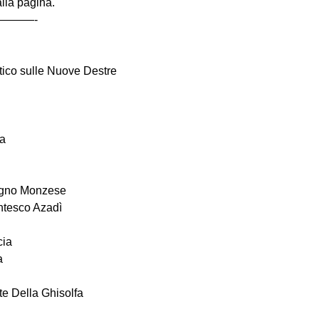
alla pagina.
———-
ico sulle Nuove Destre
a
logno Monzese
tesco Azadì
cia
a
te Della Ghisolfa