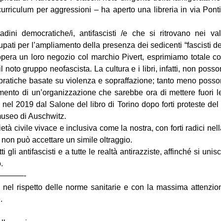
urriculum per aggressioni – ha aperto una libreria in via Pon
adini democratiche/i, antifascisti /e che si ritrovano nei val
ati per l’ampliamento della presenza dei sedicenti “fascisti del
opera un loro negozio col marchio Pivert, esprimiamo totale con
il noto gruppo neofascista. La cultura e i libri, infatti, non poss
 pratiche basate su violenza e sopraffazione; tanto meno posson
amento di un’organizzazione che sarebbe ora di mettere fuori le
nel 2019 dal Salone del libro di Torino dopo forti proteste del
 museo di Auschwitz.
ietà civile vivace e inclusiva come la nostra, con forti radici nel
ti, non può accettare un simile oltraggio.
 gli antifascisti e a tutte le realtà antirazziste, affinché si uni
.
———-
rà nel rispetto delle norme sanitarie e con la massima attenzio
.