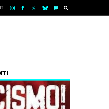
in
Fb
tw
bsky
ms
SEARCH
TI
NTI