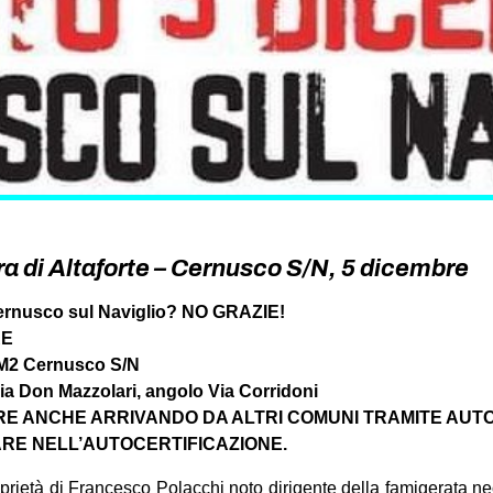
ra di Altaforte – Cernusco S/N, 5 dicembre
 Cernusco sul Naviglio? NO GRAZIE!
RE
MM2 Cernusco S/N
ia Don Mazzolari, angolo Via Corridoni
ARE ANCHE ARRIVANDO DA ALTRI COMUNI TRAMITE AUT
RE NELL’AUTOCERTIFICAZIONE.
roprietà di Francesco Polacchi noto dirigente della famigerata 