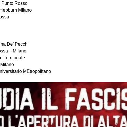
e Punto Rosso
Hepburn MIlano
Rossa
ina De’ Pecchi
ossa – Milano
 Territoriale
a Milano
iversitario MEtropolitano