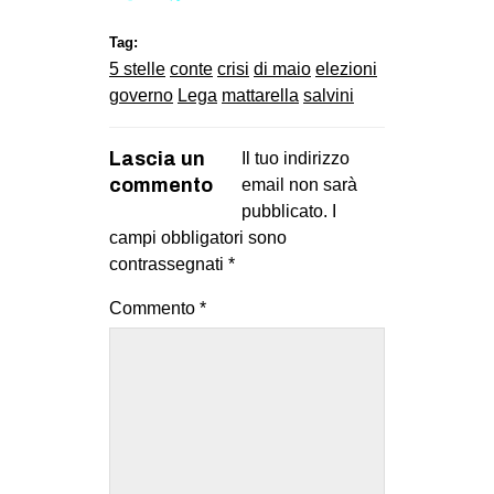
Tag:
5 stelle
conte
crisi
di maio
elezioni
governo
Lega
mattarella
salvini
Lascia un
Il tuo indirizzo
commento
email non sarà
pubblicato.
I
campi obbligatori sono
contrassegnati
*
Commento
*