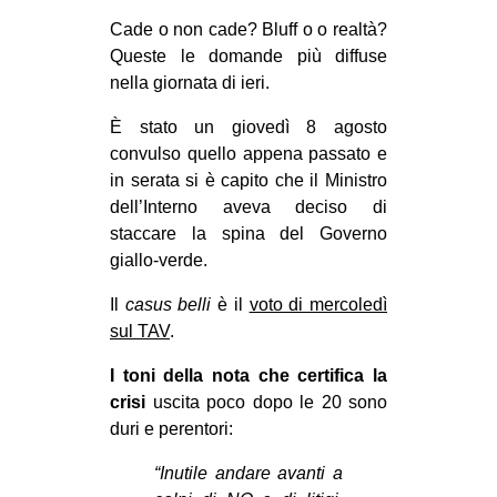
MILANO
Cade o non cade? Bluff o o realtà?
MOBILITAZIONI
Queste le domande più diffuse
nella giornata di ieri.
SPAZI
SPORT POPOLARE
È stato un giovedì 8 agosto
convulso quello appena passato e
MOVIMENTI
in serata si è capito che il Ministro
dell’Interno aveva deciso di
AMBIENTE
staccare la spina del Governo
ANTIFASCISMO
giallo-verde.
DIRITTO ALL’ABITARE
Il
casus belli
è il
voto di mercoledì
GENERI
sul TAV
.
MIGRAZIONI
I toni della nota che certifica la
PRECARIATO
crisi
uscita poco dopo le 20 sono
duri e perentori:
REPRESSIONE
“Inutile andare avanti a
STUDENTI