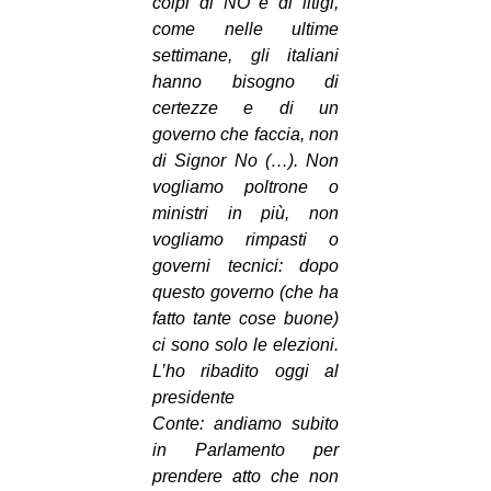
colpi di NO e di litigi,
CULTURE
come nelle ultime
settimane, gli italiani
ARTE
hanno bisogno di
CINEMA
certezze e di un
MANIFESTI
governo che faccia, non
di Signor No (…). Non
MUSICA
vogliamo poltrone o
RECENSIONI
ministri in più, non
vogliamo rimpasti o
INTERNAZIONALE
governi tecnici: dopo
AFRICA
questo governo (che ha
fatto tante cose buone)
AMERICHE
ci sono solo le elezioni.
ESTREMO ORIENTE
L’ho ribadito oggi al
presidente
EUROPA
Conte: andiamo subito
MEDIO ORIENTE
in Parlamento per
prendere atto che non
MONDO