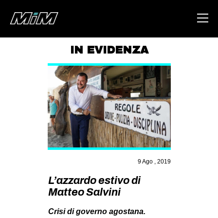
IN EVIDENZA
HOME
ABOUT
AREA
DEGENERAZIONE
GAZA FREESTYLE
CSOA LAMBRETTA
9 Ago , 2019
MSM
L’azzardo estivo di
STUDENTI TSUNAMI
Matteo Salvini
ZAM
Crisi di governo agostana.