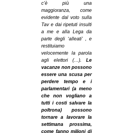
c’è più una
EVENTI
maggioranza, come
evidente dal voto sulla
in
Tav e dai ripetuti insulti
a me e alla Lega da
Fb
parte degli ‘alleati’ , e
restituiamo
tw
velocemente la parola
agli elettori (…).
Le
bsky
vacanze non possono
essere una scusa per
ms
perdere tempo e i
SEARCH
parlamentari (a meno
che non vogliano a
tutti i costi salvare la
poltrona) possono
tornare a lavorare la
settimana prossima,
come fanno milioni di