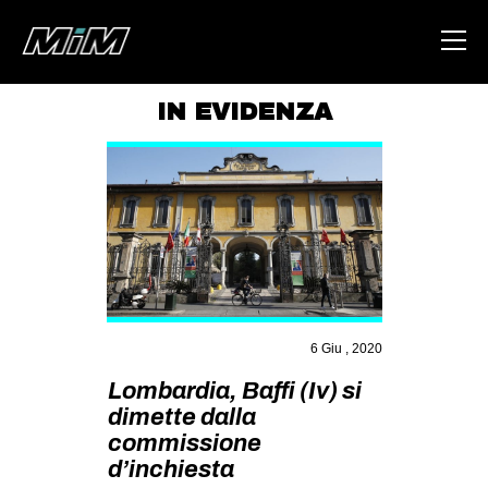
IN EVIDENZA
HOME
ABOUT
AREA
DEGENERAZIONE
GAZA FREESTYLE
CSOA LAMBRETTA
6 Giu , 2020
MSM
Lombardia, Baffi (Iv) si
dimette dalla
STUDENTI TSUNAMI
commissione
ZAM
d’inchiesta