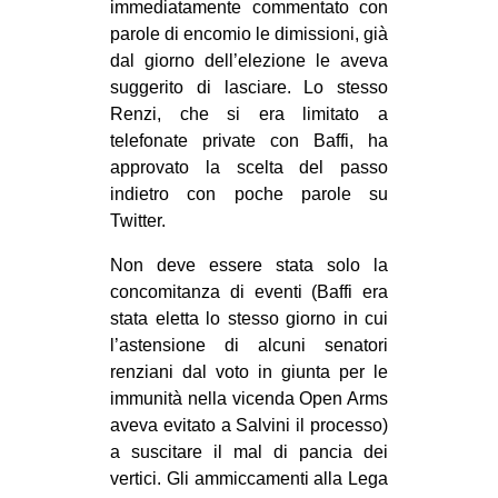
immediatamente commentato con
CULTURE
parole di encomio le dimissioni, già
ARTE
dal giorno dell’elezione le aveva
suggerito di lasciare. Lo stesso
CINEMA
Renzi, che si era limitato a
MANIFESTI
telefonate private con Baffi, ha
approvato la scelta del passo
MUSICA
indietro con poche parole su
RECENSIONI
Twitter.
INTERNAZIONALE
Non deve essere stata solo la
concomitanza di eventi (Baffi era
AFRICA
stata eletta lo stesso giorno in cui
AMERICHE
l’astensione di alcuni senatori
ESTREMO ORIENTE
renziani dal voto in giunta per le
immunità nella vicenda Open Arms
EUROPA
aveva evitato a Salvini il processo)
MEDIO ORIENTE
a suscitare il mal di pancia dei
vertici. Gli ammiccamenti alla Lega
MONDO