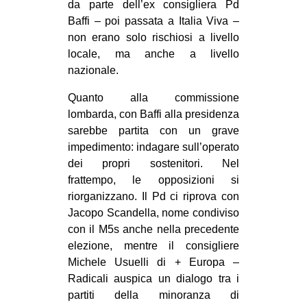
da parte dell’ex consigliera Pd
EVENTI
Baffi – poi passata a Italia Viva –
non erano solo rischiosi a livello
in
locale, ma anche a livello
nazionale.
Fb
Quanto alla commissione
tw
lombarda, con Baffi alla presidenza
sarebbe partita con un grave
bsky
impedimento: indagare sull’operato
dei propri sostenitori. Nel
ms
frattempo, le opposizioni si
riorganizzano. Il Pd ci riprova con
SEARCH
Jacopo Scandella, nome condiviso
con il M5s anche nella precedente
elezione, mentre il consigliere
Michele Usuelli di + Europa –
Radicali auspica un dialogo tra i
partiti della minoranza di