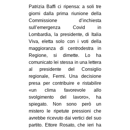
MILANO
Patrizia Baffi ci ripensa: a soli tre
MOBILITAZIONI
giorni dalla prima riunione della
Commissione d’inchiesta
SPAZI
sull’emergenza Covid in
SPORT POPOLARE
Lombardia, la presidente, di Italia
Viva, eletta solo con i voti della
MOVIMENTI
maggioranza di centrodestra in
AMBIENTE
Regione, si dimette. Lo ha
comunicato lei stessa in una lettera
ANTIFASCISMO
al presidente del Consiglio
DIRITTO ALL’ABITARE
regionale, Fermi. Una decisione
presa per contribuire e ristabilire
GENERI
«un clima favorevole allo
MIGRAZIONI
svolgimento del lavoro», ha
spiegato. Non sono però un
PRECARIATO
mistero le ripetute pressioni che
REPRESSIONE
avrebbe ricevuto dai vertici del suo
STUDENTI
partito. Ettore Rosato, che ieri ha