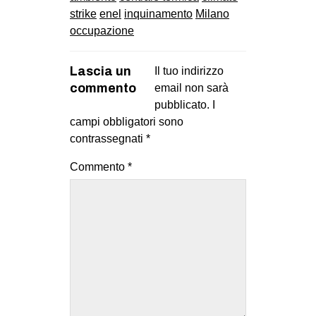
strike
enel
inquinamento
Milano
EVENTI
occupazione
in
Lascia un
Il tuo indirizzo
Fb
commento
email non sarà
pubblicato.
I
tw
campi obbligatori sono
contrassegnati
*
bsky
Commento
*
ms
SEARCH