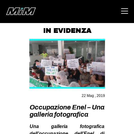
IN EVIDENZA
HOME
ABOUT
AREA
DEGENERAZIONE
GAZA FREESTYLE
CSOA LAMBRETTA
22 Mag , 2019
MSM
Occupazione Enel – Una
galleria fotografica
STUDENTI TSUNAMI
ZAM
Una galleria fotografica
dell’
occupazione dell’Enel di