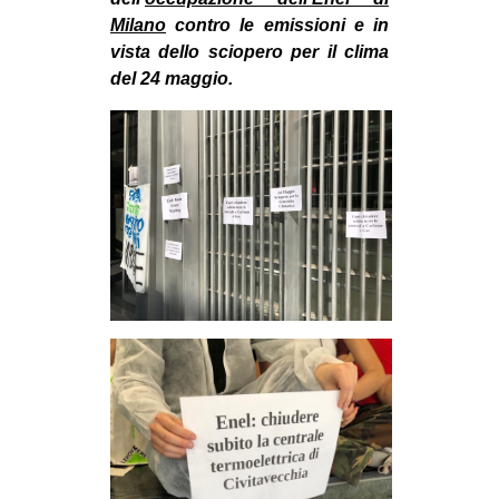
MILANO
Milano
contro le emissioni e in
MOBILITAZIONI
vista dello sciopero per il clima
del 24 maggio.
SPAZI
SPORT POPOLARE
MOVIMENTI
AMBIENTE
ANTIFASCISMO
DIRITTO ALL’ABITARE
GENERI
MIGRAZIONI
PRECARIATO
REPRESSIONE
STUDENTI