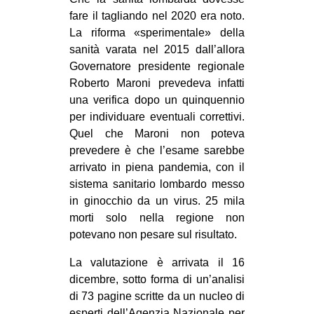
MILANO
fare il tagliando nel 2020 era noto.
MOBILITAZIONI
La riforma «sperimentale» della
sanità varata nel 2015 dall’allora
SPAZI
Governatore presidente regionale
SPORT POPOLARE
Roberto Maroni prevedeva infatti
una verifica dopo un quinquennio
MOVIMENTI
per individuare eventuali correttivi.
AMBIENTE
Quel che Maroni non poteva
prevedere è che l’esame sarebbe
ANTIFASCISMO
arrivato in piena pandemia, con il
DIRITTO ALL’ABITARE
sistema sanitario lombardo messo
in ginocchio da un virus. 25 mila
GENERI
morti solo nella regione non
MIGRAZIONI
potevano non pesare sul risultato.
PRECARIATO
La valutazione è arrivata il 16
REPRESSIONE
dicembre, sotto forma di un’analisi
di 73 pagine scritte da un nucleo di
STUDENTI
esperti dell’Agenzia Nazionale per