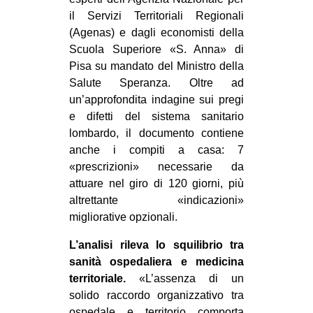
CULTURE
il Servizi Territoriali Regionali
(Agenas) e dagli economisti della
ARTE
Scuola Superiore «S. Anna» di
CINEMA
Pisa su mandato del Ministro della
Salute Speranza. Oltre ad
MANIFESTI
un’approfondita indagine sui pregi
MUSICA
e difetti del sistema sanitario
RECENSIONI
lombardo, il documento contiene
anche i compiti a casa: 7
INTERNAZIONALE
«prescrizioni» necessarie da
attuare nel giro di 120 giorni, più
AFRICA
altrettante «indicazioni»
AMERICHE
migliorative opzionali.
ESTREMO ORIENTE
L’analisi rileva lo squilibrio tra
EUROPA
sanità ospedaliera e medicina
territoriale.
«L’assenza di un
MEDIO ORIENTE
solido raccordo organizzativo tra
MONDO
ospedale e territorio comporta