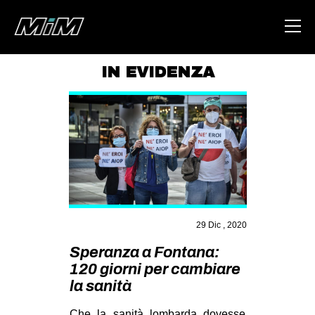
IN EVIDENZA
HOME
ABOUT
AREA
DEGENERAZIONE
GAZA FREESTYLE
CSOA LAMBRETTA
29 Dic , 2020
MSM
Speranza a Fontana:
120 giorni per cambiare
STUDENTI TSUNAMI
la sanità
ZAM
Che la sanità lombarda dovesse