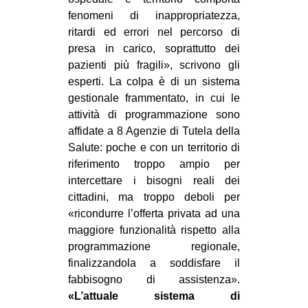
fenomeni di inappropriatezza,
EVENTI
ritardi ed errori nel percorso di
presa in carico, soprattutto dei
in
pazienti più fragili», scrivono gli
Fb
esperti. La colpa è di un sistema
gestionale frammentato, in cui le
tw
attività di programmazione sono
affidate a 8 Agenzie di Tutela della
bsky
Salute: poche e con un territorio di
riferimento troppo ampio per
ms
intercettare i bisogni reali dei
cittadini, ma troppo deboli per
SEARCH
«ricondurre l’offerta privata ad una
maggiore funzionalità rispetto alla
programmazione regionale,
finalizzandola a soddisfare il
fabbisogno di assistenza».
«L’attuale sistema di