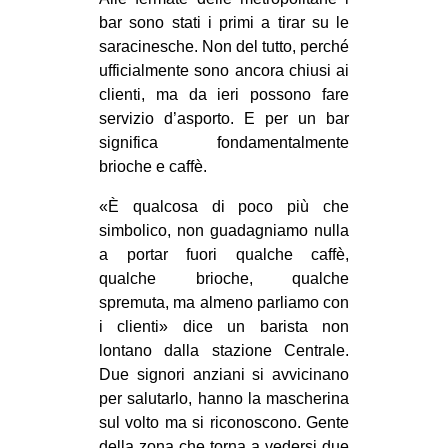
MILANO
bar sono stati i primi a tirar su le
MOBILITAZIONI
saracinesche. Non del tutto, perché
ufficialmente sono ancora chiusi ai
SPAZI
clienti, ma da ieri possono fare
SPORT POPOLARE
servizio d’asporto. E per un bar
significa fondamentalmente
MOVIMENTI
brioche e caffè.
AMBIENTE
«È qualcosa di poco più che
ANTIFASCISMO
simbolico, non guadagniamo nulla
a portar fuori qualche caffè,
DIRITTO ALL’ABITARE
qualche brioche, qualche
GENERI
spremuta, ma almeno parliamo con
MIGRAZIONI
i clienti» dice un barista non
lontano dalla stazione Centrale.
PRECARIATO
Due signori anziani si avvicinano
REPRESSIONE
per salutarlo, hanno la mascherina
sul volto ma si riconoscono. Gente
STUDENTI
della zona che torna a vedersi due