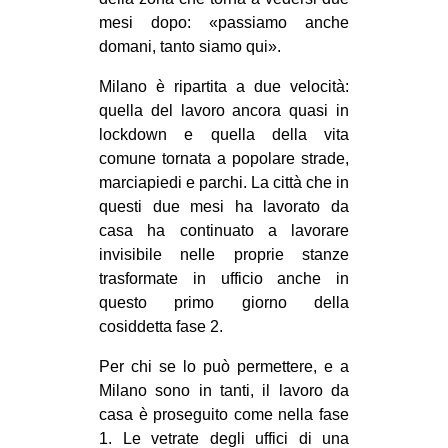
CULTURE
mesi dopo: «passiamo anche
domani, tanto siamo qui».
ARTE
Milano è ripartita a due velocità:
CINEMA
quella del lavoro ancora quasi in
MANIFESTI
lockdown e quella della vita
MUSICA
comune tornata a popolare strade,
marciapiedi e parchi. La città che in
RECENSIONI
questi due mesi ha lavorato da
INTERNAZIONALE
casa ha continuato a lavorare
invisibile nelle proprie stanze
AFRICA
trasformate in ufficio anche in
AMERICHE
questo primo giorno della
cosiddetta fase 2.
ESTREMO ORIENTE
Per chi se lo può permettere, e a
EUROPA
Milano sono in tanti, il lavoro da
MEDIO ORIENTE
casa è proseguito come nella fase
MONDO
1. Le vetrate degli uffici di una