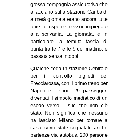
grossa compagnia assicurativa che
EVENTI
affacciano sulla stazione Garibaldi
a metà giornata erano ancora tutte
in
buie, luci spente, nessun impiegato
alla scrivania. La giornata, e in
Fb
particolare la temuta fascia di
punta tra le 7 e le 9 del mattino, è
tw
passata senza intoppi.
bsky
Qualche coda in stazione Centrale
per il controllo biglietti dei
ms
Frecciarossa, con il primo treno per
Napoli e i suoi 129 passeggeri
SEARCH
diventati il simbolo mediatico di un
esodo verso il sud che non c’è
stato. Non significa che nessuno
ha lasciato Milano per tornare a
casa, sono state segnalate anche
partenze via autobus, 200 persone