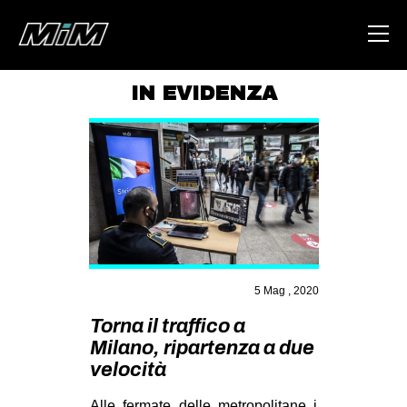
IN EVIDENZA
HOME
ABOUT
AREA
DEGENERAZIONE
GAZA FREESTYLE
CSOA LAMBRETTA
5 Mag , 2020
MSM
Torna il traffico a
Milano, ripartenza a due
STUDENTI TSUNAMI
velocità
ZAM
Alle fermate delle metropolitane i