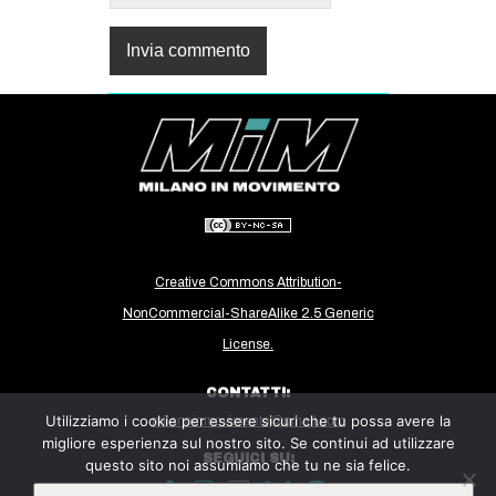
Creative Commons Attribution-
NonCommercial-ShareAlike 2.5 Generic
License.
CONTATTI:
Utilizziamo i cookie per essere sicuri che tu possa avere la
milanoinmovimento@gmail.com
migliore esperienza sul nostro sito. Se continui ad utilizzare
SEGUICI SU:
questo sito noi assumiamo che tu ne sia felice.