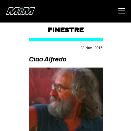
FINESTRE
HOME
23 Nov , 2016
ABOUT
Ciao Alfredo
AREA
DEGENERAZIONE
GAZA FREESTYLE
CSOA LAMBRETTA
MSM
STUDENTI TSUNAMI
ZAM