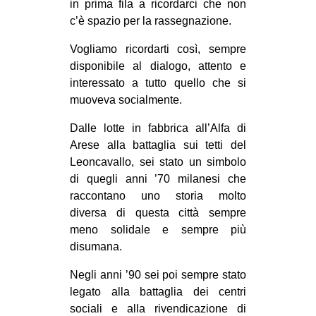
in prima fila a ricordarci che non
CULTURE
c’è spazio per la rassegnazione.
ARTE
Vogliamo ricordarti così, sempre
CINEMA
disponibile al dialogo, attento e
interessato a tutto quello che si
MANIFESTI
muoveva socialmente.
MUSICA
Dalle lotte in fabbrica all’Alfa di
RECENSIONI
Arese alla battaglia sui tetti del
Leoncavallo, sei stato un simbolo
INTERNAZIONALE
di quegli anni ’70 milanesi che
AFRICA
raccontano uno storia molto
AMERICHE
diversa di questa città sempre
meno solidale e sempre più
ESTREMO ORIENTE
disumana.
EUROPA
Negli anni ’90 sei poi sempre stato
MEDIO ORIENTE
legato alla battaglia dei centri
MONDO
sociali e alla rivendicazione di