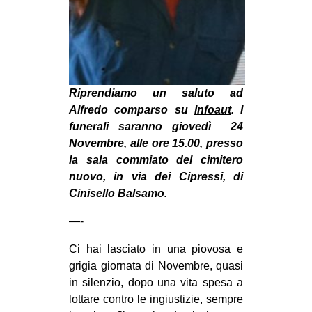
MILANO
MOBILITAZIONI
SPAZI
SPORT POPOLARE
Riprendiamo un saluto ad
MOVIMENTI
Alfredo comparso su
Infoaut
. I
funerali saranno giovedì 24
AMBIENTE
Novembre, alle ore 15.00, presso
ANTIFASCISMO
la sala commiato del cimitero
nuovo, in via dei Cipressi, di
DIRITTO ALL’ABITARE
Cinisello Balsamo.
GENERI
—-
MIGRAZIONI
Ci hai lasciato in una piovosa e
PRECARIATO
grigia giornata di Novembre, quasi
REPRESSIONE
in silenzio, dopo una vita spesa a
STUDENTI
lottare contro le ingiustizie, sempre