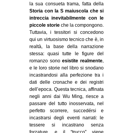
la sua consueta trama, fatta della
EVENTI
Storia con la S maiuscola che si
intreccia inevitabilmente con le
in
piccole storie
che la compongono.
Tuttavia, i tessitori si concedono
Fb
qui un virtuosismo tecnico che è, in
realtà, la base della narrazione
tw
stessa: quasi tutte le figure del
romanzo sono
esistite realmente
,
bsky
e le loro storie nel libro si snodano
ms
incastrandosi alla perfezione tra i
dati delle cronache e dei registri
SEARCH
dell’epoca. Questa tecnica, affinata
negli anni dai Wu Ming, riesce a
passare del tutto inosservata, nel
perfetto scorrere, succedérsi e
incastrarsi degli eventi narrati: le
tessere si incastrano senza
forzature, e il “trucco” viene