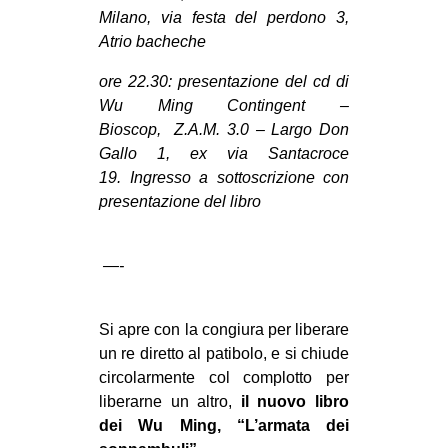
MILANO
Milano, via festa del perdono 3,
Atrio bacheche
MOBILITAZIONI
SPAZI
ore 22.30: presentazione del cd di
Wu Ming Contingent –
SPORT POPOLARE
Bioscop, Z.A.M. 3.0 – Largo Don
Gallo 1, ex via Santacroce
MOVIMENTI
19. Ingresso a sottoscrizione con
AMBIENTE
presentazione del libro
ANTIFASCISMO
DIRITTO ALL’ABITARE
—-
GENERI
MIGRAZIONI
Si apre con la congiura per liberare
un re diretto al patibolo, e si chiude
PRECARIATO
circolarmente col complotto per
REPRESSIONE
liberarne un altro,
il nuovo libro
dei Wu Ming, “L’armata dei
STUDENTI