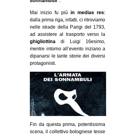
sonnambuli”
.
CULTURE
Mai inizio fu più
in medias res
:
ARTE
dalla prima riga, infatti, ci ritroviamo
CINEMA
nelle strade della Parigi del 1793,
ad assistere al trasporto verso la
MANIFESTI
ghigliottina
di Luigi 16esimo,
MUSICA
mentre intorno all’evento inziano a
dipanarsi le tante storie dei diversi
RECENSIONI
protagonisti.
INTERNAZIONALE
AFRICA
AMERICHE
ESTREMO ORIENTE
EUROPA
MEDIO ORIENTE
Fin da questa prima, potentissima
MONDO
scena, il collettivo bolognese tesse