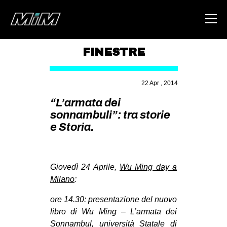
FINESTRE
HOME
22 Apr , 2014
ABOUT
“L’armata dei
AREA
sonnambuli”: tra storie
e Storia.
DEGENERAZIONE
GAZA FREESTYLE
CSOA LAMBRETTA
Giovedì 24 Aprile,
Wu Ming day a
MSM
Milano
:
STUDENTI TSUNAMI
ore 14.30:
presentazione del nuovo
libro di Wu Ming – L’armata dei
ZAM
Sonnambul, università Statale di