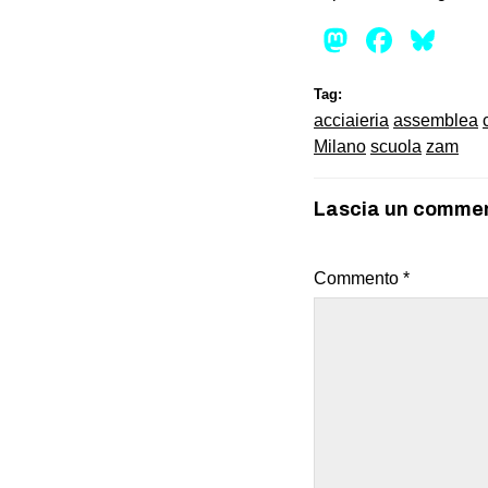
Mastod
Face
Bl
Tag:
acciaieria
assemblea
Milano
scuola
zam
Lascia un comme
Commento
*