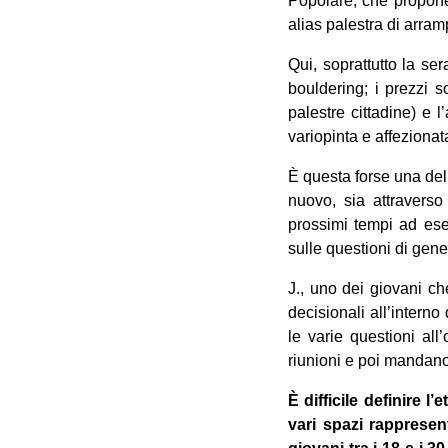
Popolare, che propone 
alias palestra di arram
Qui, soprattutto la ser
bouldering; i prezzi 
palestre cittadine) e
variopinta e affezionat
È questa forse una dell
nuovo, sia attraverso 
prossimi tempi ad es
sulle questioni di gen
J., uno dei giovani c
decisionali all’interno
le varie questioni all
riunioni e poi mandan
È difficile definire 
vari spazi rappresen