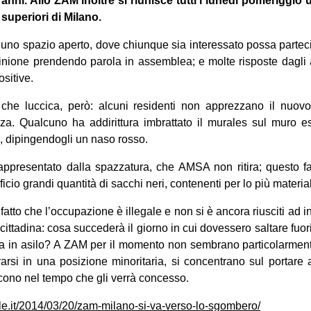
30 anni. Allo ZAM inoltre si riunisce tutti i lunedì pomeriggi
 superiori di Milano.
no spazio aperto, dove chiunque sia interessato possa partecip
nione prendendo parola in assemblea; e molte risposte dagli a
ositive.
che luccica, però: alcuni residenti non apprezzano il nuovo
za. Qualcuno ha addirittura imbrattato il murales sul muro est
i, dipingendogli un naso rosso.
appresentato dalla spazzatura, che AMSA non ritira; questo f
dificio grandi quantità di sacchi neri, contenenti per lo più material
 fatto che l’occupazione è illegale e non si è ancora riusciti ad 
ittadina: cosa succederà il giorno in cui dovessero saltare fuori i
la in asilo? A ZAM per il momento non sembrano particolarment
arsi in una posizione minoritaria, si concentrano sul portare av
scono nel tempo che gli verrà concesso.
le.it/2014/03/20/zam-milano-si-va-verso-lo-sgombero/