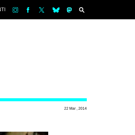
in
Fb
tw
bsky
ms
SEARCH
TI
22 Mar , 2014