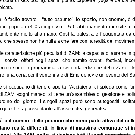
corsi di kick boxing, kali filippino, capoeira, yoga e danza del 
picata.
a, è facile trovare il “tutto esaurito”: lo spazio, non enorme, è
sono popolari (3 € a ingresso, 15 € abbonamento mensile: circ
 l’ambiente molto alla mano. Così la palestra è frequentata da
a, che spesso non ha nulla a che fare con la realtà dei moviment
e caratteristiche più peculiari di ZAM: la capacità di attrarre in
i servizi offerti negli spazi che tramite eventi, festival, inc
empio sono in programma la seconda edizione dello Zam Film 
ere, una cena per il ventennale di Emergency e un evento del Sa
he si occupano di tenere aperta l’Acciaieria, ci spiega come f
 di ZAM: «ogni martedì si tiene un’assemblea di gestione e polit
’ordine del giorno. I singoli spazi però sono autogestiti; soli
o qualche rappresentante all’assemblea generale».
l’età e il numero delle persone che sono parte attiva del coll
tano realtà differenti; in linea di massima comunque si i