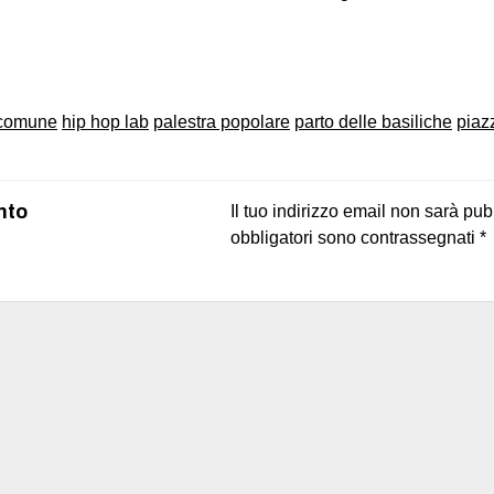
on
book
uesky
comune
hip hop lab
palestra popolare
parto delle basiliche
piaz
nto
Il tuo indirizzo email non sarà pub
obbligatori sono contrassegnati
*