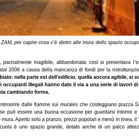
ZAM, per capire cosa c’è dietro alle mura dello spazio occupa
parzialmente inagibile, abbandonata: così si presentava l’
dal 2006 a causa della mancanza di fondi per la ristrutturazi
to: nella parte est dell’edificio, quella ancora agibile, si so
i occupanti illegali hanno dato il via a una serie di lavori di 
sta cambiando forma.
 intimorire dalle fiamme sui murales che costeggiano piazza Sa
ose può essere una buona occasione per guardarsi intorno e 
mura. Aperto solo a pranzo, prezzi popolari e menù in linea, il “
scuola è uno spazio grande, dotato anche di un palco attrezz