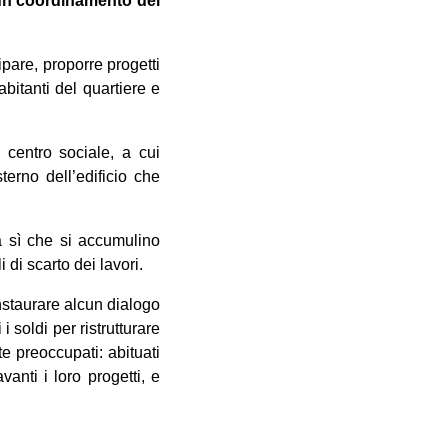
o un coordinamento dei
are, proporre progetti
bitanti del quartiere e
 centro sociale, a cui
erno dell’edificio che
a sì che si accumulino
i di scarto dei lavori.
instaurare alcun dialogo
 soldi per ristrutturare
e preoccupati: abituati
anti i loro progetti, e