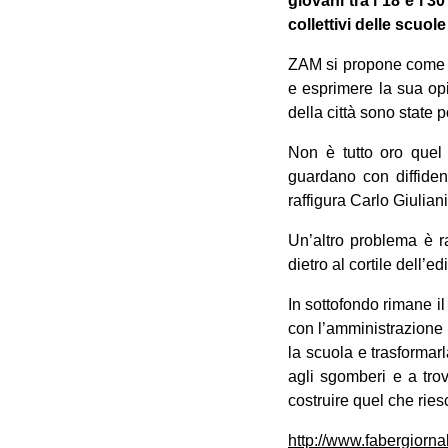
giovani tra i 18 e i 
collettivi delle scuole
ZAM si propone come u
e esprimere la sua opi
della città sono state p
Non è tutto oro quel 
guardano con diffiden
raffigura Carlo Giulian
Un’altro problema è r
dietro al cortile dell’e
In sottofondo rimane il
con l’amministrazione c
la scuola e trasformar
agli sgomberi e a trov
costruire quel che rie
http://www.fabergiorna