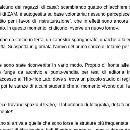
ualcuno dei ragazzi “di casa”: scambiando quattro chiacchiere s
azi di ZAM, è autogestita su base volontaria; nessuno percepisce 
ito per i lavori di “ristrutturazione”, che in effetti sono ancora 
ento. In questo momento, ci dicono, «serve un nuovo forno».
campo da calcio in terra, un canestro sgangherato, qualche altal
ta. Si aspetta in giornata l’arrivo del primo carico di letame per
 sono state riconvertite in vario modo. Proprio di fronte all
che funge da archivio e punto-vendita per testi di editoria 
ccesso all’Hip-Hop Lab, dove si trova un piccolo studio di regi
o poi le stanze di alcuni studenti che al momento vivono qui; l
ce trovano spazio il teatro, il laboratorio di fotografia, dotato
mente!”.
no si arriva a quelle che sono forse le strutture più frequentate