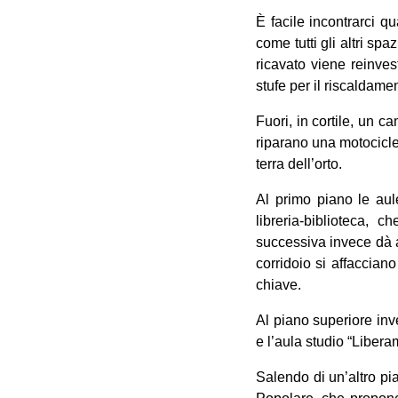
È facile incontrarci q
come tutti gli altri sp
ricavato viene reinvest
stufe per il riscaldam
Fuori, in cortile, un 
riparano una motociclet
terra dell’orto.
Al primo piano le aule
libreria-biblioteca, 
successiva invece dà a
corridoio si affaccian
chiave.
Al piano superiore inve
e l’aula studio “Libera
Salendo di un’altro pia