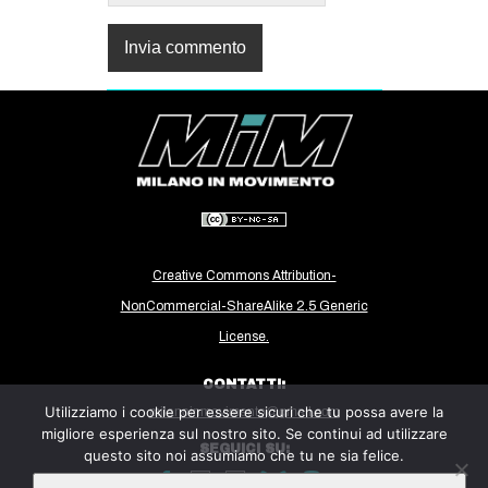
Creative Commons Attribution-
NonCommercial-ShareAlike 2.5 Generic
License.
CONTATTI:
Utilizziamo i cookie per essere sicuri che tu possa avere la
milanoinmovimento@gmail.com
migliore esperienza sul nostro sito. Se continui ad utilizzare
SEGUICI SU:
questo sito noi assumiamo che tu ne sia felice.