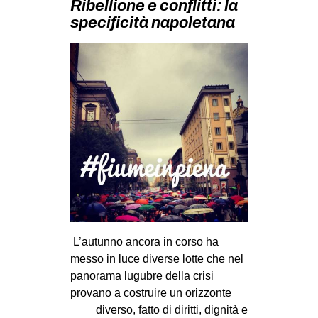
Ribellione e conflitti: la
MILANO
specificità napoletana
MOBILITAZIONI
SPAZI
SPORT POPOLARE
MOVIMENTI
AMBIENTE
ANTIFASCISMO
DIRITTO ALL’ABITARE
GENERI
MIGRAZIONI
L’autunno ancora in corso ha
PRECARIATO
messo in luce diverse lotte che nel
panorama lugubre della crisi
REPRESSIONE
provano a costruire un orizzonte
STUDENTI
diverso, fatto di diritti, dignità e