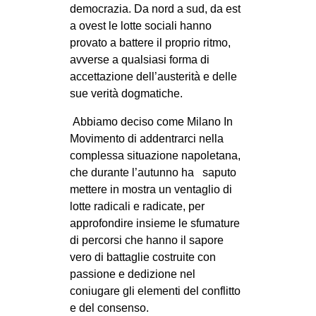
democrazia. Da nord a sud, da est
CULTURE
a ovest le lotte sociali hanno
ARTE
provato a battere il proprio ritmo,
avverse a qualsiasi forma di
CINEMA
accettazione dell’austerità e delle
MANIFESTI
sue verità dogmatiche.
MUSICA
Abbiamo deciso come Milano In
RECENSIONI
Movimento di addentrarci nella
complessa situazione napoletana,
INTERNAZIONALE
che durante l’autunno ha saputo
AFRICA
mettere in mostra un ventaglio di
lotte radicali e radicate, per
AMERICHE
approfondire insieme le sfumature
ESTREMO ORIENTE
di percorsi che hanno il sapore
vero di battaglie costruite con
EUROPA
passione e dedizione nel
MEDIO ORIENTE
coniugare gli elementi del conflitto
MONDO
e del consenso.