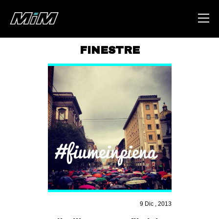
FINESTRE
HOME
ABOUT
AREA
DEGENERAZIONE
GAZA FREESTYLE
CSOA LAMBRETTA
MSM
STUDENTI TSUNAMI
9 Dic , 2013
ZAM