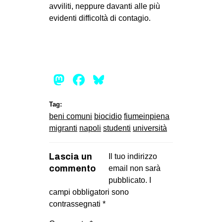
avviliti, neppure davanti alle più
evidenti difficoltà di contagio.
Mastodon
Facebook
Bluesky
Tag:
beni comuni
biocidio
fiumeinpiena
migranti
napoli
studenti
università
Lascia un
Il tuo indirizzo
commento
email non sarà
pubblicato.
I
campi obbligatori sono
contrassegnati
*