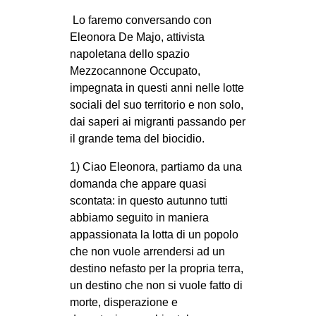
EVENTI
Lo faremo conversando con
Eleonora De Majo, attivista
in
napoletana dello spazio
Mezzocannone Occupato,
Fb
impegnata in questi anni nelle lotte
sociali del suo territorio e non solo,
tw
dai saperi ai migranti passando per
il grande tema del biocidio.
bsky
1) Ciao Eleonora, partiamo da una
ms
domanda che appare quasi
scontata: in questo autunno tutti
SEARCH
abbiamo seguito in maniera
appassionata la lotta di un popolo
che non vuole arrendersi ad un
destino nefasto per la propria terra,
un destino che non si vuole fatto di
morte, disperazione e