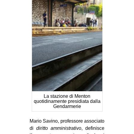
EVENTI
in
Fb
tw
bsky
ms
SEARCH
La stazione di Menton
quotidinamente presidiata dalla
Gendarmerie
Mario Savino, professore associato
di
diritto amministrativo
, definisce