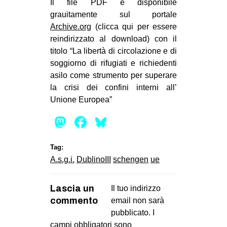
Il file PDF è disponibile
grauitamente sul portale
Archive.org
(clicca qui per essere
reindirizzato al download) con il
titolo “La libertà di circolazione e di
soggiorno di rifugiati e richiedenti
asilo come strumento per superare
la crisi dei confini interni all’
Unione Europea”
Mastodon
Facebook
Bluesky
Tag:
A.s.g.i.
DublinoIII
schengen
ue
Lascia un
Il tuo indirizzo
commento
email non sarà
pubblicato.
I
campi obbligatori sono