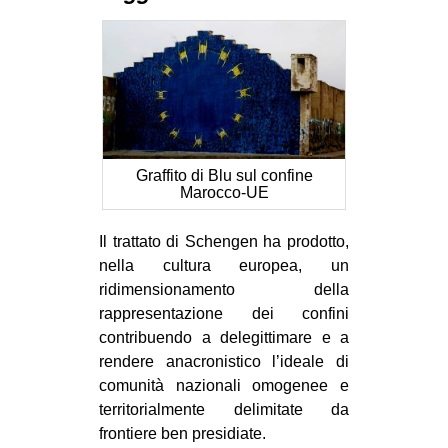
MILANO
MOBILITAZIONI
SPAZI
SPORT POPOLARE
MOVIMENTI
Graffito di Blu sul confine
AMBIENTE
Marocco-UE
ANTIFASCISMO
Il trattato di Schengen ha prodotto,
DIRITTO ALL’ABITARE
nella cultura europea, un
ridimensionamento della
GENERI
rappresentazione dei confini
MIGRAZIONI
contribuendo a delegittimare e a
PRECARIATO
rendere anacronistico l’ideale di
comunità nazionali omogenee e
REPRESSIONE
territorialmente delimitate da
STUDENTI
frontiere ben presidiate.