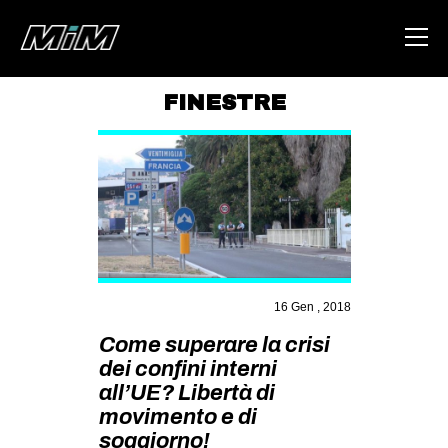
FINESTRE
HOME
ABOUT
AREA
DEGENERAZIONE
GAZA FREESTYLE
16 Gen , 2018
CSOA LAMBRETTA
Come superare la crisi
MSM
dei confini interni
STUDENTI TSUNAMI
all’UE? Libertà di
movimento e di
ZAM
soggiorno!