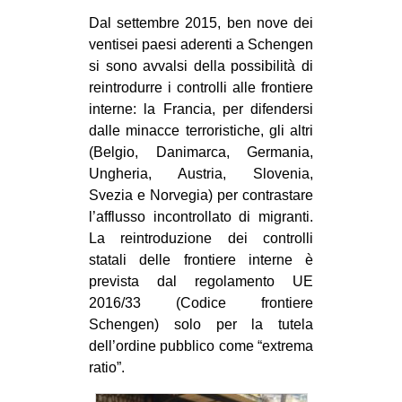
CULTURE
Dal settembre 2015, ben nove dei
ventisei paesi aderenti a Schengen
ARTE
si sono avvalsi della possibilità di
CINEMA
reintrodurre i controlli alle frontiere
interne: la Francia, per difendersi
MANIFESTI
dalle minacce terroristiche, gli altri
MUSICA
(Belgio, Danimarca, Germania,
RECENSIONI
Ungheria, Austria, Slovenia,
Svezia e Norvegia) per contrastare
INTERNAZIONALE
l’afflusso incontrollato di migranti.
AFRICA
La reintroduzione dei controlli
statali delle frontiere interne è
AMERICHE
prevista dal regolamento UE
ESTREMO ORIENTE
2016/33 (Codice frontiere
Schengen) solo per la tutela
EUROPA
dell’ordine pubblico come “extrema
MEDIO ORIENTE
ratio”.
MONDO