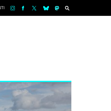
in
Fb
tw
bsky
ms
SEARCH
TI