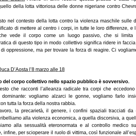
quello della lotta vittoriosa delle donne nigeriane contro Chev
to nel contesto della lotta contro la violenza maschile sulle 
ificato di mettere al centro i corpi, in tutte le loro differenze, e
 che vede il corpo come un luogo passivo, che si limita 
ratica di questo tipo in modo collettivo significa ridere in faccia
i oppressione, ma per trovare la forza di reagire. Ci vogliamo
Duca D’Aosta l’8 marzo alle 18
 del corpo collettivo nello spazio pubblico è sovversivo.
to che racconti l’alleanza radicale tra corpi che eccedono 
o dominante: vogliamo alzarci le gonne, vogliamo farlo ins
on tutta la forza della nostra rabbia.
avoro, la precarietà, il genere, i confini spaziali tracciati d
 ribelliamo alla violenza economica, a quella discorsiva, a quel
iamo alla sessualità eteronormata e al controllo medico sui
 infine, per scioperare il ruolo di vittima, così funzionale all’es