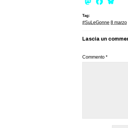
Mastod
Face
Bl
Tag:
#SuLeGonne
8 marzo
Lascia un comme
Commento
*