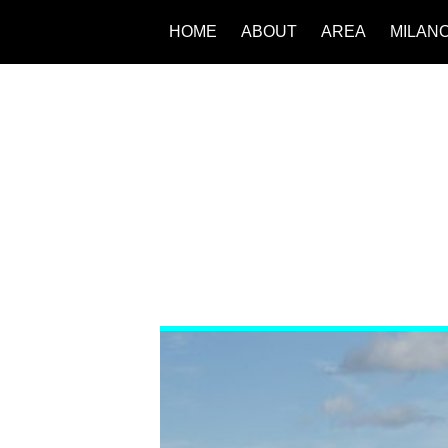
HOME
ABOUT
AREA
MILAN