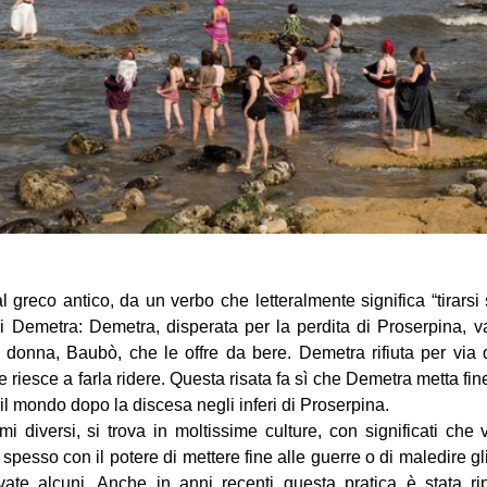
greco antico, da un verbo che letteralmente significa “tirarsi s
i Demetra: Demetra, disperata per la perdita di Proserpina, v
 donna, Baubò, che le offre da bere. Demetra rifiuta per via 
 e riesce a farla ridere. Questa risata fa sì che Demetra metta fin
l mondo dopo la discesa negli inferi di Proserpina.
i diversi, si trova in moltissime culture, con significati che
spesso con il potere di mettere fine alle guerre o di maledire g
vate alcuni.
Anche in anni recenti questa pratica è stata ri