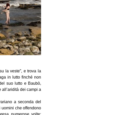
u la veste”, e trova la
aga in lutto finché non
del suo lutto e Baubò,
e all’aridità dei campi a
 variano a seconda del
li uomini che offendono
presa numerose volte: