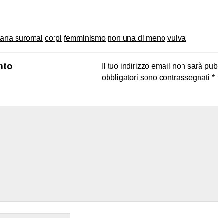
on
book
uesky
ana suromai
corpi
femminismo
non una di meno
vulva
nto
Il tuo indirizzo email non sarà pub
obbligatori sono contrassegnati
*