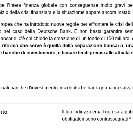
be l’intera finanza globale con conseguenze molto gravi pe
nizio della crisi finanziara e la situaziome appare ancora instabil
a europea che ha introdotto nuove regole per affrontare le crisi 
to nel caso della Deutsche Bank. E non basta garantire sem
bancarie; c’è chi chiede la creazione di un fondo di 150 miliardi
 riforma che serve è quella della separazione bancaria, una
anche di investimento, e fissare limiti precisi alle attività su
on
book
uesky
iali
banche d'investimenti
crisi
deutsche bank
germania
salva
nto
Il tuo indirizzo email non sarà pub
obbligatori sono contrassegnati
*