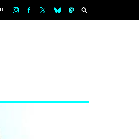
in
Fb
tw
bsky
ms
SEARCH
TI