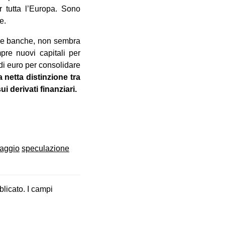
r tutta l’Europa. Sono
e.
delle banche, non sembra
pre nuovi capitali per
 di euro per consolidare
 netta distinzione tra
i derivati finanziari.
taggio
speculazione
blicato.
I campi