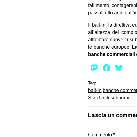
fallimento contagereb
passati otto anni dall’i
Il bail-in, la direttiv
all’altezza del compi
affrontare nuove crisi 
le banche europee.
La
banche commerciali e b
Mastod
Face
Bl
Tag:
bail-in
banche commerc
Stati Uniti
subprime
Lascia un comme
Commento
*