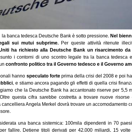
e; la banca tedesca Deutsche Bank è sotto pressione.
Nel bienn
legali sui mutui subprime.
Per queste attività ritenute illec
 Uniti ha richiesto alla Deutsche Bank un risarcimento da 1
unto i contorni di uno scontro legale tra la banca tedesca e
 un
confronto politico tra il Governo tedesco e il Governo am
ionali hanno
speculato forte
prima della crisi del 2008 e poi 
bblici
, e stiamo ancora pagando gli effetti di quella crisi finan
giamo che la Deutsche Bank ha accantonato riserve per 5,5 mil
 Oltre questa cifra sarebbe costretta a trovare nuove risorse 
la cancelliera Angela Merkel dovrà trovare un accomodamento co
sore.
derata una banca sistemica: 100mila dipendenti in 70 paesi, 
r fallire. Detiene titoli derivati per 42.000 miliardi, 15 volte