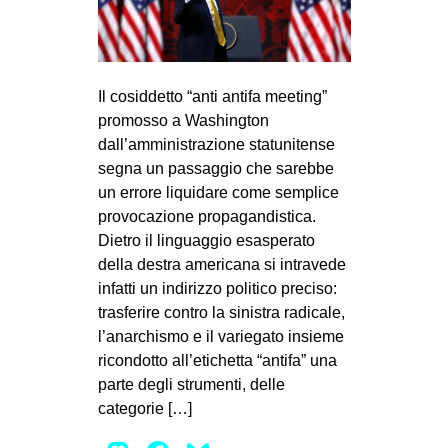
MILANO
MOBILITAZIONI
SPAZI
Il cosiddetto “anti antifa meeting”
SPORT POPOLARE
promosso a Washington
dall’amministrazione statunitense
MOVIMENTI
segna un passaggio che sarebbe
AMBIENTE
un errore liquidare come semplice
provocazione propagandistica.
ANTIFASCISMO
Dietro il linguaggio esasperato
DIRITTO ALL’ABITARE
della destra americana si intravede
infatti un indirizzo politico preciso:
GENERI
trasferire contro la sinistra radicale,
MIGRAZIONI
l’anarchismo e il variegato insieme
PRECARIATO
ricondotto all’etichetta “antifa” una
parte degli strumenti, delle
REPRESSIONE
categorie […]
STUDENTI