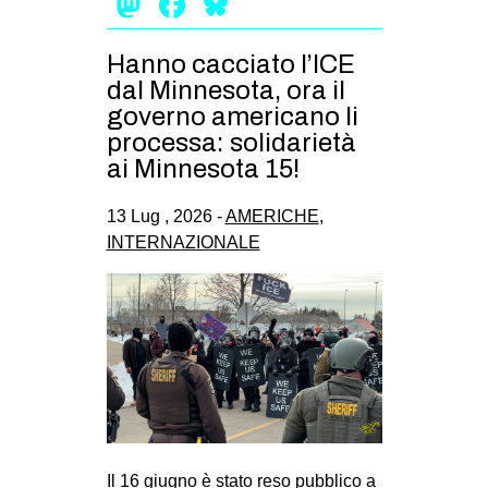
Mastodon
Facebook
Bluesky
CULTURE
ARTE
Hanno cacciato l’ICE
dal Minnesota, ora il
CINEMA
governo americano li
MANIFESTI
processa: solidarietà
ai Minnesota 15!
MUSICA
RECENSIONI
13 Lug , 2026 -
AMERICHE
,
INTERNAZIONALE
INTERNAZIONALE
AFRICA
AMERICHE
ESTREMO ORIENTE
EUROPA
MEDIO ORIENTE
MONDO
Il 16 giugno è stato reso pubblico a