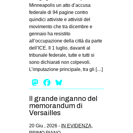
Minneapolis un atto d’accusa
EVENTI
federale di 94 pagine contro
quindici attiviste e attivisti del
in
movimento che tra dicembre e
gennaio ha resistito
Fb
all’occupazione della città da parte
tw
dell’ICE. Il 1 luglio, davanti al
tribunale federale, tutte e tutti si
bsky
sono dichiarati non colpevoli.
L’imputazione principale, tra gli […]
ms
Mastodon
Facebook
Bluesky
SEARCH
Il grande inganno del
memorandum di
Versailles
20 Giu , 2026 -
IN EVIDENZA
,
PRIMO PIANO