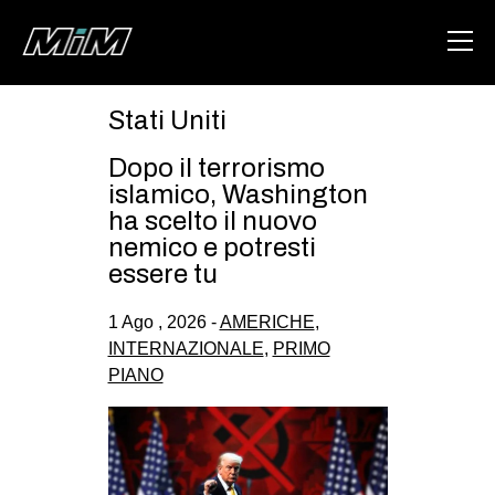
Stati Uniti
HOME
Dopo il terrorismo
ABOUT
islamico, Washington
ha scelto il nuovo
AREA
nemico e potresti
essere tu
DEGENERAZIONE
GAZA FREESTYLE
1 Ago , 2026 -
AMERICHE
,
INTERNAZIONALE
,
PRIMO
CSOA LAMBRETTA
PIANO
MSM
STUDENTI TSUNAMI
ZAM