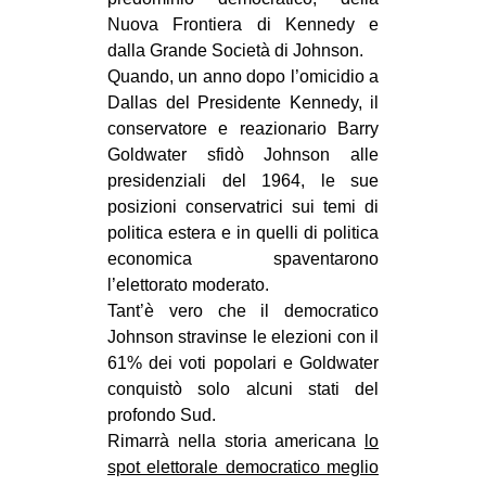
Nuova Frontiera di Kennedy e
EVENTI
dalla Grande Società di Johnson.
Quando, un anno dopo l’omicidio a
in
Dallas del Presidente Kennedy, il
Fb
conservatore e reazionario Barry
Goldwater sfidò Johnson alle
tw
presidenziali del 1964, le sue
posizioni conservatrici sui temi di
bsky
politica estera e in quelli di politica
economica spaventarono
ms
l’elettorato moderato.
Tant’è vero che il democratico
SEARCH
Johnson stravinse le elezioni con il
61% dei voti popolari e Goldwater
conquistò solo alcuni stati del
profondo Sud.
Rimarrà nella storia americana
lo
spot elettorale democratico meglio