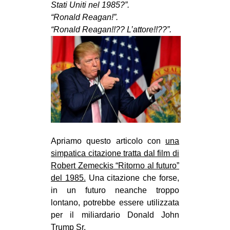
Stati Uniti nel 1985?”.
MILANO
“Ronald Reagan!”.
MOBILITAZIONI
“Ronald Reagan!!?? L’attore!!??”.
SPAZI
SPORT POPOLARE
MOVIMENTI
AMBIENTE
ANTIFASCISMO
DIRITTO ALL’ABITARE
Apriamo questo articolo con
una
GENERI
simpatica citazione tratta dal film di
Robert Zemeckis “Ritorno al futuro”
MIGRAZIONI
del 1985.
Una citazione che forse,
PRECARIATO
in un futuro neanche troppo
REPRESSIONE
lontano, potrebbe essere utilizzata
per il miliardario Donald John
STUDENTI
Trump Sr.