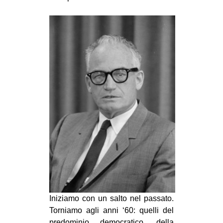
CULTURE
ARTE
CINEMA
MANIFESTI
MUSICA
RECENSIONI
INTERNAZIONALE
AFRICA
AMERICHE
ESTREMO ORIENTE
EUROPA
Iniziamo con un salto nel passato.
MEDIO ORIENTE
Torniamo agli anni ‘60: quelli del
MONDO
predominio democratico, della