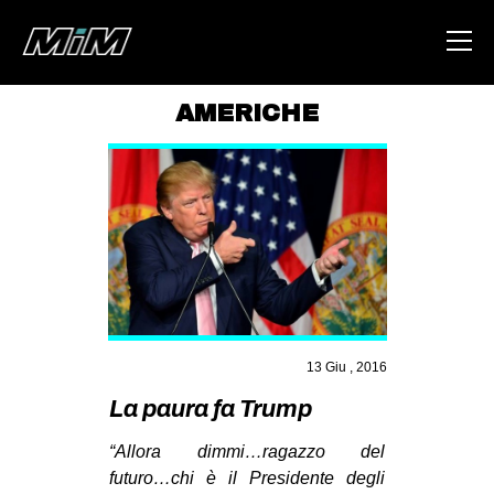
AMERICHE
HOME
ABOUT
AREA
DEGENERAZIONE
GAZA FREESTYLE
CSOA LAMBRETTA
13 Giu , 2016
MSM
La paura fa Trump
STUDENTI TSUNAMI
“Allora dimmi…ragazzo del
ZAM
futuro…chi è il Presidente degli