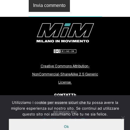
Creative Commons Attribution-
NonCommercial-ShareAlike 2.5 Generic
License.
CONTATTI:
Utilizziamo i cookie per essere sicuri che tu possa avere la
milanoinmovimento@gmail.com
migliore esperienza sul nostro sito. Se continui ad utilizzare
SEGUICI SU:
questo sito noi assumiamo che tu ne sia felice.
Ok