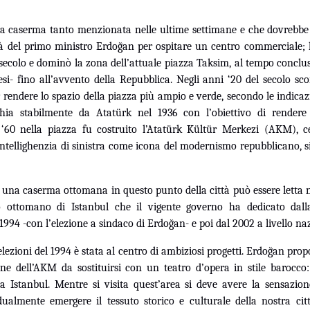
la caserma tanto menzionata nelle ultime settimane e che dovrebbe e
à del primo ministro Erdoğan per ospitare un centro commerciale; l’e
 secolo e dominò la zona dell’attuale piazza Taksim, al tempo conclu
esi- fino all’avvento della Repubblica. Negli anni ‘20 del secolo s
r rendere lo spazio della piazza più ampio e verde, secondo le indicaz
chia stabilmente da Atatürk nel 1936 con l’obiettivo di rendere
 ‘60 nella piazza fu costruito l’Atatürk Kültür Merkezi (AKM), ce
intellighenzia di sinistra come icona del modernismo repubblicano, si
e una caserma ottomana in questo punto della città può essere letta n
to ottomano di Istanbul che il vigente governo ha dedicato dall
 1994 -con l’elezione a sindaco di Erdoğan- e poi dal 2002 a livello na
lezioni del 1994 è stata al centro di ambiziosi progetti. Erdoğan prop
ne dell’AKM da sostituirsi con un teatro d’opera in stile barocco
 a Istanbul. Mentre si visita quest’area si deve avere la sensazion
ualmente emergere il tessuto storico e culturale della nostra città