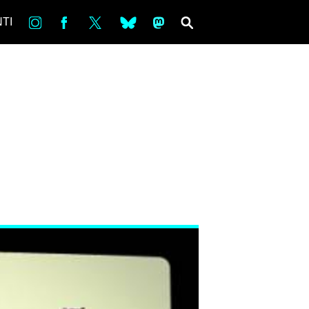
in
Fb
tw
bsky
ms
SEARCH
TI