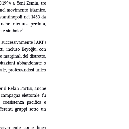
3.1994 a Yeni Zemin, tre
a nel movimento islamico,
stantinopoli nel 1453 da
anche ritenuta perduta,
3
lu è simbolo
.
ue successivamente l’AKP)
ti, incluso Beyoğlu, con
 marginali del distretto,
bitazioni abbandonate o
rale, professandosi unico
er il Refah Partisi, anche
 campagna elettorale: fu
 coesistenza pacifica e
fferenti gruppi sotto un
ssivamente come linea