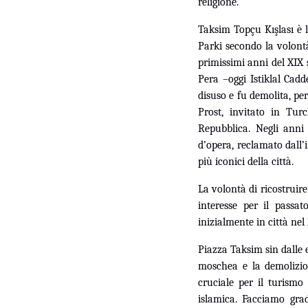
religione.
Taksim Topçu Kışlası è 
Parki secondo la volont
primissimi anni del XIX
Pera –oggi Istiklal Cadd
disuso e fu demolita, pe
Prost, invitato in Tur
Repubblica. Negli anni
d’opera, reclamato dall’
più iconici della città.
La volontà di ricostruir
interesse per il passa
inizialmente in città nel
Piazza Taksim sin dalle e
moschea e la demolizio
cruciale per il turismo
islamica. Facciamo grad