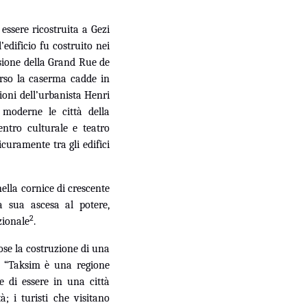
ssere ricostruita a Gezi
dificio fu costruito nei
sione della Grand Rue de
corso la caserma cadde in
ioni dell’urbanista Henri
 moderne le città della
ntro culturale e teatro
curamente tra gli edifici
ella cornice di crescente
a sua ascesa al potere,
2
zionale
.
ose la costruzione di una
: “Taksim è una regione
e di essere in una città
; i turisti che visitano