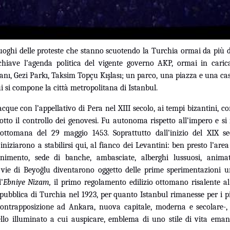
luoghi delle proteste che stanno scuotendo la Turchia ormai da più 
hiave l’agenda politica del vigente governo AKP, ormai in carica
nı, Gezi Parkı, Taksim Topçu Kışlası; un parco, una piazza e una ca
ui si compone la città metropolitana di Istanbul.
nacque con l’appellativo di Pera nel XIII secolo, ai tempi bizantini,
otto il controllo dei genovesi. Fu autonoma rispetto all’impero e s
 ottomana del 29 maggio 1453. Soprattutto dall’inizio del XIX 
iziarono a stabilirsi qui, al fianco dei Levantini: ben presto l’ar
tenimento, sede di banche, ambasciate, alberghi lussuosi, ani
 vie di Beyoğlu diventarono oggetto delle prime sperimentazioni ur
’
Ebniye Nizam,
il primo regolamento edilizio ottomano risalente a
pubblica di Turchia nel 1923, per quanto Istanbul rimanesse per i p
ontrapposizione ad Ankara, nuova capitale, moderna e secolare
ello illuminato a cui auspicare, emblema di uno stile di vita eman