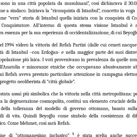
sono in una città popolata da musulmani”, così dichiarava il 30.0
one a sindaco. Iniziava la “riconquista di Istanbul”, concetto in vog
ome “vera” storia di Istanbul quella iniziata con la conquista di Co
Conquistatore. All’interno di questa stessa visione Istanbul è 
ra essenza per la sua esperienza di occidentalizzazione, di cui Beyoğ
el 1994 videro la vittoria del Refah Partisi (dalle cui ceneri nacq
tà di Istanbul –con Erdoğan- e nella maggior parte dei suoi distret
polazione più laica. I voti provenivano in prevalenza da quelle zone
ell’Anatolia e minoranze etniche che occupavano abusivamente a
 cui Refah aveva prestato particolare attenzione in campagna eletto
rogetto neoliberista di “città globale”.
stata assai più simbolica che la vittoria nella città metropolitana: p
a la degenerazione cosmopolita, costituì un elemento cruciale della
ella tolleranza del modello di governo ottomano, basato sulla
ili di vita. Quindi Beyoğlu come simbolo della coesistenza di di
mico. Come Mehmet, così sarà Refah.
4
ne di “ottomanesimo inclusivo”
è stata scelta anche succe