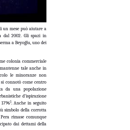
di un mese può aiutare a
 dal 2002. Gli spazi in
serma a Beyoğlu, uno dei
 come colonia commerciale
i mantenne tale anche in
secolo le minoranze non
ea si connotò come centro
mata da una popolazione
banistiche d’ispirazione
1
l 1796
. Anche in seguito
iù simbolo della corrotta
-, Pera rimase comunque
cipato dai dettami della