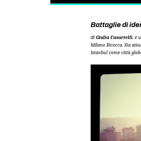
Battaglie di id
di
Giulia Casartelli.
è u
Milano Bicocca. Sta attu
Istanbul come città glob