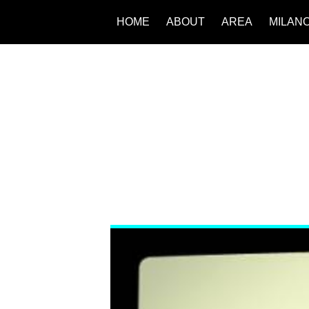
HOME
ABOUT
AREA
MILAN