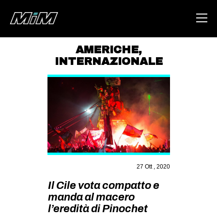
AMERICHE
,
INTERNAZIONALE
HOME
ABOUT
AREA
DEGENERAZIONE
GAZA FREESTYLE
CSOA LAMBRETTA
27 Ott , 2020
MSM
Il Cile vota compatto e
STUDENTI TSUNAMI
manda al macero
ZAM
l’eredità di Pinochet