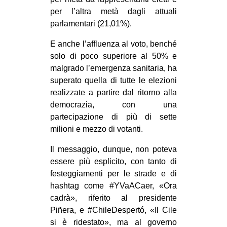
CULTURE
per l’altra metà dagli attuali
parlamentari (21,01%).
ARTE
E anche l’affluenza al voto, benché
CINEMA
solo di poco superiore al 50% e
MANIFESTI
malgrado l’emergenza sanitaria, ha
MUSICA
superato quella di tutte le elezioni
realizzate a partire dal ritorno alla
RECENSIONI
democrazia, con una
INTERNAZIONALE
partecipazione di più di sette
milioni e mezzo di votanti.
AFRICA
Il messaggio, dunque, non poteva
AMERICHE
essere più esplicito, con tanto di
ESTREMO ORIENTE
festeggiamenti per le strade e di
hashtag come #YVaACaer, «Ora
EUROPA
cadrà», riferito al presidente
MEDIO ORIENTE
Piñera, e #ChileDespertó, «Il Cile
MONDO
si è ridestato», ma al governo