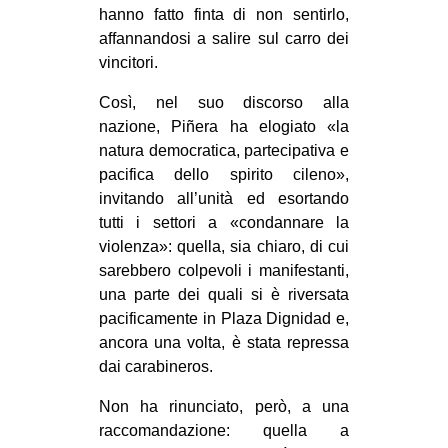
hanno fatto finta di non sentirlo,
EVENTI
affannandosi a salire sul carro dei
vincitori.
in
Così, nel suo discorso alla
Fb
nazione, Piñera ha elogiato «la
natura democratica, partecipativa e
tw
pacifica dello spirito cileno»,
invitando all’unità ed esortando
bsky
tutti i settori a «condannare la
violenza»: quella, sia chiaro, di cui
ms
sarebbero colpevoli i manifestanti,
una parte dei quali si è riversata
SEARCH
pacificamente in Plaza Dignidad e,
ancora una volta, è stata repressa
dai carabineros.
Non ha rinunciato, però, a una
raccomandazione: quella a