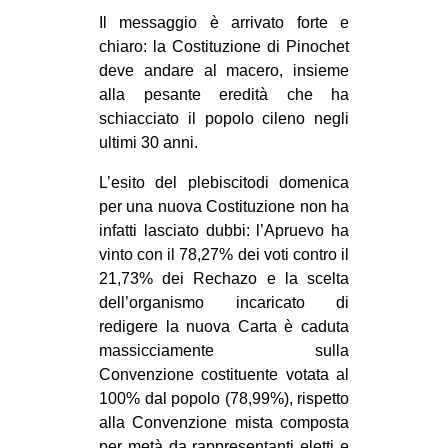
MILANO
Il messaggio è arrivato forte e
MOBILITAZIONI
chiaro: la Costituzione di Pinochet
deve andare al macero, insieme
SPAZI
alla pesante eredità che ha
SPORT POPOLARE
schiacciato il popolo cileno negli
ultimi 30 anni.
MOVIMENTI
L’esito del plebiscitodi domenica
AMBIENTE
per una nuova Costituzione non ha
ANTIFASCISMO
infatti lasciato dubbi: l’Apruevo ha
vinto con il 78,27% dei voti contro il
DIRITTO ALL’ABITARE
21,73% dei Rechazo e la scelta
GENERI
dell’organismo incaricato di
MIGRAZIONI
redigere la nuova Carta è caduta
massicciamente sulla
PRECARIATO
Convenzione costituente votata al
REPRESSIONE
100% dal popolo (78,99%), rispetto
alla Convenzione mista composta
STUDENTI
per metà da rappresentanti eletti e