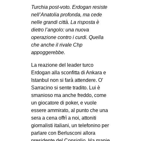
MILANO
Turchia post-voto. Erdogan resiste
MOBILITAZIONI
nell’Anatolia profonda, ma cede
nelle grandi città. La risposta è
SPAZI
dietro l’angolo: una nuova
SPORT POPOLARE
operazione contro i curdi. Quella
che anche il rivale Chp
MOVIMENTI
appoggerebbe.
AMBIENTE
La reazione del leader turco
ANTIFASCISMO
Erdogan alla sconfitta di Ankara e
Istanbul non si farà attendere. O’
DIRITTO ALL’ABITARE
Sarracino si sente tradito. Lui è
GENERI
smanioso ma anche freddo, come
MIGRAZIONI
un giocatore di poker, e vuole
essere ammirato, al punto che una
PRECARIATO
sera a cena offrì a noi, attoniti
REPRESSIONE
giornalisti italiani, un telefonino per
parlare con Berlusconi allora
STUDENTI
presidente del Consiglio. Ha manie