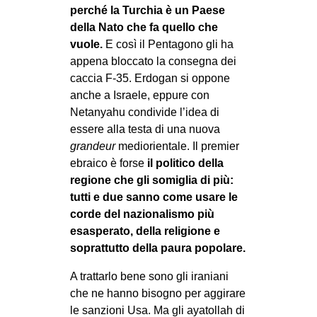
perché la Turchia è un Paese
EVENTI
della Nato che fa quello che
vuole.
E così il Pentagono gli ha
in
appena bloccato la consegna dei
caccia F-35. Erdogan si oppone
Fb
anche a Israele, eppure con
Netanyahu condivide l’idea di
tw
essere alla testa di una nuova
bsky
grandeur
mediorientale. Il premier
ebraico è forse
il politico della
ms
regione che gli somiglia di più:
tutti e due sanno come usare le
SEARCH
corde del nazionalismo più
esasperato, della religione e
soprattutto della paura popolare.
A trattarlo bene sono gli iraniani
che ne hanno bisogno per aggirare
le sanzioni Usa. Ma gli ayatollah di