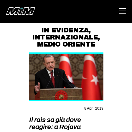
IN EVIDENZA
,
INTERNAZIONALE
,
HOME
MEDIO ORIENTE
ABOUT
AREA
DEGENERAZIONE
GAZA FREESTYLE
CSOA LAMBRETTA
MSM
8 Apr , 2019
STUDENTI TSUNAMI
Il raìs sa già dove
ZAM
reagire: a Rojava