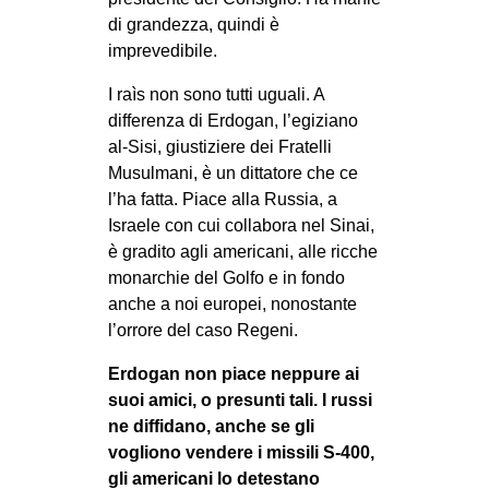
CULTURE
di grandezza, quindi è
imprevedibile.
ARTE
I raìs non sono tutti uguali. A
CINEMA
differenza di Erdogan, l’egiziano
MANIFESTI
al-Sisi, giustiziere dei Fratelli
MUSICA
Musulmani, è un dittatore che ce
l’ha fatta. Piace alla Russia, a
RECENSIONI
Israele con cui collabora nel Sinai,
INTERNAZIONALE
è gradito agli americani, alle ricche
monarchie del Golfo e in fondo
AFRICA
anche a noi europei, nonostante
AMERICHE
l’orrore del caso Regeni.
ESTREMO ORIENTE
Erdogan non piace neppure ai
suoi amici, o presunti tali. I russi
EUROPA
ne diffidano, anche se gli
MEDIO ORIENTE
vogliono vendere i missili S-400,
MONDO
gli americani lo detestano