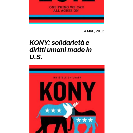
MILANO
MOBILITAZIONI
SPAZI
14 Mar , 2012
SPORT POPOLARE
KONY: solidarietà e
MOVIMENTI
diritti umani made in
U.S.
AMBIENTE
ANTIFASCISMO
DIRITTO ALL’ABITARE
GENERI
MIGRAZIONI
PRECARIATO
REPRESSIONE
STUDENTI