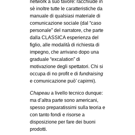
network a suo favore: racchiude in
EVENTI
sè inoltre tutte le caratteristiche da
manuale di qualsiasi materiale di
in
comunicazione sociale (dal “caso
personale” del narratore, che parte
Fb
dalla CLASSICA esperienza del
figlio, alle modalità di richiesta di
tw
impegno, che arrivano dopo una
graduale “excalation” di
bsky
motivazione degli spettatori. Chi si
occupa di no profit e di
fundraising
ms
e comunicazione può’ capirmi).
SEARCH
Chapeau
a livello tecnico dunque:
ma d’altra parte sono americani,
spesso preparatissimi sulla teoria e
con tanto fondi e risorse a
disposizione per fare dei buoni
prodotti.