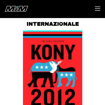
INTERNAZIONALE
HOME
ABOUT
AREA
DEGENERAZIONE
GAZA FREESTYLE
CSOA LAMBRETTA
MSM
STUDENTI TSUNAMI
ZAM