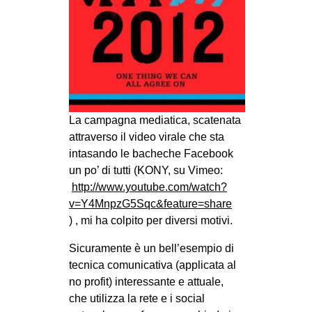
CULTURE
ARTE
CINEMA
MANIFESTI
MUSICA
La campagna mediatica, scatenata
RECENSIONI
attraverso il video virale che sta
intasando le bacheche Facebook
INTERNAZIONALE
un po’ di tutti (KONY, su Vimeo:
AFRICA
http://www.youtube.com/watch?
v=Y4MnpzG5Sqc&feature=share
AMERICHE
) , mi ha colpito per diversi motivi.
ESTREMO ORIENTE
Sicuramente è un bell’esempio di
EUROPA
tecnica comunicativa (applicata al
MEDIO ORIENTE
no profit) interessante e attuale,
che utilizza la rete e i social
MONDO