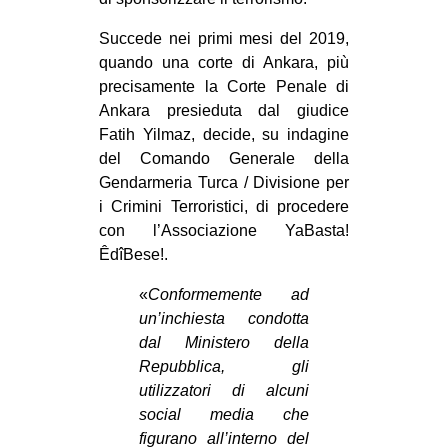
CULTURE
Succede nei primi mesi del 2019,
ARTE
quando una corte di Ankara, più
precisamente la Corte Penale di
CINEMA
Ankara presieduta dal giudice
MANIFESTI
Fatih Yilmaz, decide, su indagine
MUSICA
del Comando Generale della
Gendarmeria Turca / Divisione per
RECENSIONI
i Crimini Terroristici, di procedere
INTERNAZIONALE
con l’Associazione YaBasta!
ÊdîBese!.
AFRICA
«
Conformemente ad
AMERICHE
un’inchiesta condotta
ESTREMO ORIENTE
dal Ministero della
Repubblica, gli
EUROPA
utilizzatori di alcuni
MEDIO ORIENTE
social
media che
MONDO
figurano all’interno del