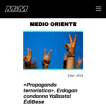
MEDIO ORIENTE
HOME
ABOUT
AREA
DEGENERAZIONE
GAZA FREESTYLE
CSOA LAMBRETTA
9 Apr , 2019
MSM
«Propaganda
terroristica». Erdogan
STUDENTI TSUNAMI
condanna YaBasta!
ZAM
ÊdîBese