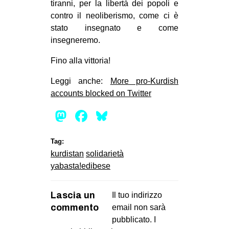
tiranni, per la libertà dei popoli e
contro il neoliberismo, come ci è
stato insegnato e come
insegneremo.
Fino alla vittoria!
Leggi anche:
More pro-Kurdish
accounts blocked on Twitter
Mastodon
Facebook
Bluesky
Tag:
kurdistan
solidarietà
yabasta!edibese
Lascia un
Il tuo indirizzo
commento
email non sarà
pubblicato.
I