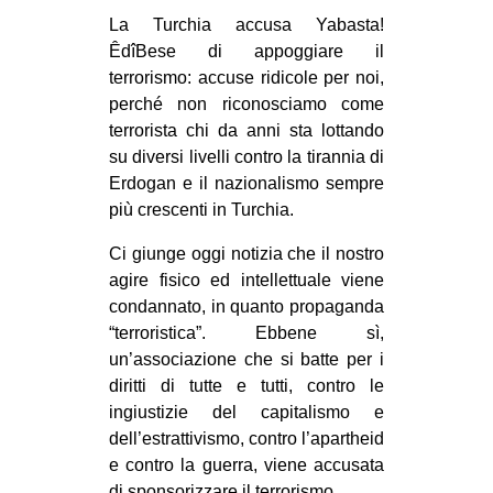
MILANO
La Turchia accusa Yabasta!
MOBILITAZIONI
ÊdîBese di appoggiare il
terrorismo: accuse ridicole per noi,
SPAZI
perché non riconosciamo come
SPORT POPOLARE
terrorista chi da anni sta lottando
su diversi livelli contro la tirannia di
MOVIMENTI
Erdogan e il nazionalismo sempre
AMBIENTE
più crescenti in Turchia.
ANTIFASCISMO
Ci giunge oggi notizia che il nostro
agire fisico ed intellettuale viene
DIRITTO ALL’ABITARE
condannato, in quanto propaganda
GENERI
“terroristica”. Ebbene sì,
MIGRAZIONI
un’associazione che si batte per i
diritti di tutte e tutti, contro le
PRECARIATO
ingiustizie del capitalismo e
REPRESSIONE
dell’estrattivismo, contro l’apartheid
e contro la guerra, viene accusata
STUDENTI
di sponsorizzare il terrorismo.