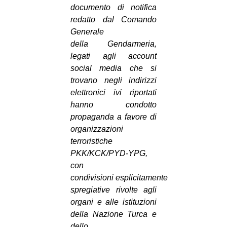
documento di notifica
EVENTI
redatto dal Comando
Generale
in
della Gendarmeria,
legati agli account
Fb
social media che si
trovano negli indirizzi
tw
elettronici ivi riportati
bsky
hanno condotto
propaganda a favore di
ms
organizzazioni
terroristiche
SEARCH
PKK/KCK/PYD-YPG,
con
condivisioni esplicitamente
spregiative rivolte agli
organi e alle istituzioni
della Nazione Turca e
dello