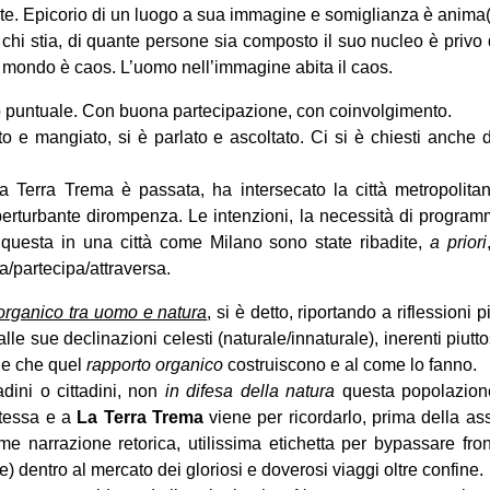
ente. Epicorio di un luogo a sua immagine e somiglianza è anima(
 chi stia, di quante persone sia composto il suo nucleo è privo d
o mondo è caos. L’uomo nell’immagine abita il caos.
o puntuale. Con buona partecipazione, con coinvolgimento.
o e mangiato, si è parlato e ascoltato. Ci si è chiesti anche
a Terra Trema è passata, ha intersecato la città metropolit
, perturbante dirompenza. Le intenzioni, la necessità di prog
questa in una città come Milano sono state ribadite,
a priori
a/partecipa/attraversa.
 organico tra uomo e natura
, si è detto, riportando a riflessioni
lle sue declinazioni celesti (naturale/innaturale), inerenti piuttosto
ne che quel
rapporto organico
costruiscono e al come lo fanno.
dini o cittadini, non
in difesa della natura
questa popolazione
stessa e a
La Terra Trema
viene per ricordarlo, prima della asse
ome narrazione retorica, utilissima etichetta per bypassare fr
re) dentro al mercato dei gloriosi e doverosi viaggi oltre confine.