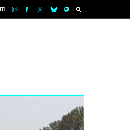
in
Fb
tw
bsky
ms
SEARCH
TI