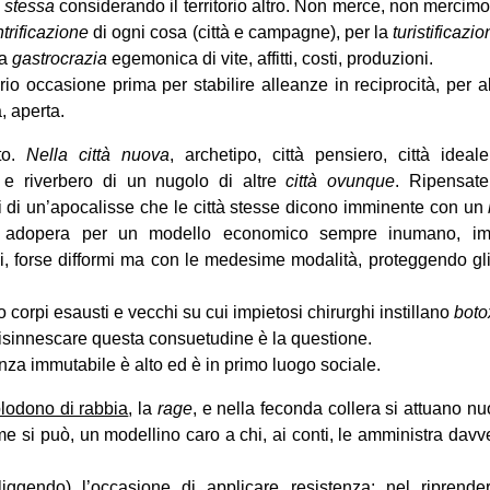
a stessa
considerando il territorio altro. Non merce, non merci
trificazione
di ogni cosa (città e campagne), per la
turistificazi
la
gastrocrazia
egemonica di vite, affitti, costi, produzioni.
orio occasione prima per stabilire alleanze in reciprocità, per 
a, aperta.
to.
Nella città nuova
, archetipo, città pensiero, città ideale,
a e riverbero di un nugolo di altre
città ovunque
. Ripensat
ri di un’apocalisse che le città stesse dicono imminente con un
 adopera per un modello economico sempre inumano, impie
 forse difformi ma con le medesime modalità, proteggendo gli st
 corpi esausti e vecchi su cui impietosi chirurghi instillano
boto
isinnescare questa consuetudine è la questione.
anza immutabile è alto ed è in primo luogo sociale.
plodono di rabbia
, la
rage
, e nella feconda collera si attuano nu
 si può, un modellino caro a chi, ai conti, le amministra davv
nfliggendo) l’occasione di applicare resistenza; nel ripren