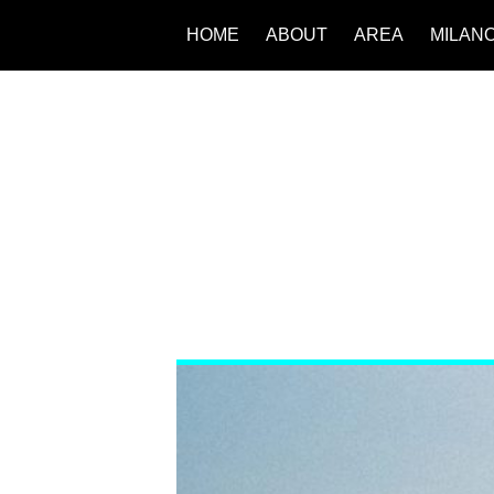
HOME
ABOUT
AREA
MILAN