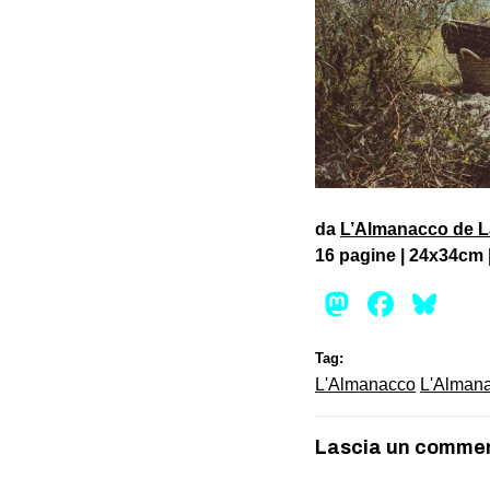
da
L’Almanacco de L
16 pagine | 24x34cm | 
Mastod
Face
Bl
Tag:
L'Almanacco
L'Almana
Lascia un comme