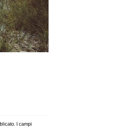
blicato.
I campi