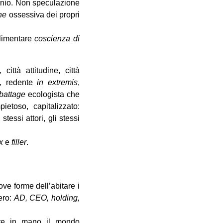
monio. Non speculazione
one
ossessiva dei propri
alimentare
coscienza di
 città attitudine, città
e, redente
in extremis
,
battage
ecologista che
toso, capitalizzato:
essi attori, gli stessi
x
e
filler
.
ove forme dell’abitare i
ero:
AD, CEO, holding,
dere in mano il mondo