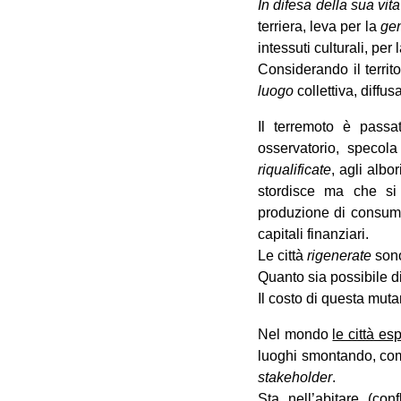
In difesa della sua vit
terriera, leva per la
gen
intessuti culturali, per 
Considerando il territ
luogo
collettiva, diffus
Il terremoto è passa
osservatorio, specol
riqualificate
, agli albo
stordisce ma che si
produzione di consumi,
capitali finanziari.
Le città
rigenerate
sono
Quanto sia possibile d
Il costo di questa mut
Nel mondo
le città es
luoghi smontando, come
stakeholder
.
Sta nell’abitare (co