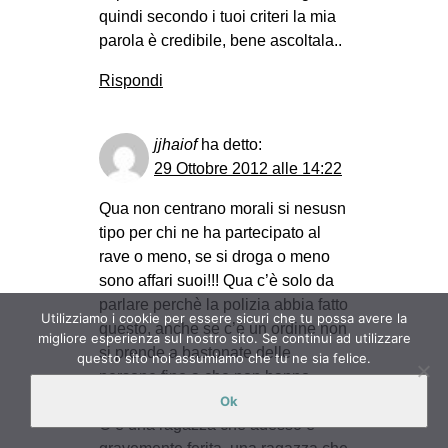
quindi secondo i tuoi criteri la mia
parola è credibile, bene ascoltala..
Rispondi
jjhaiof
ha detto:
29 Ottobre 2012 alle 14:22
Qua non centrano morali si nesusn
tipo per chi ne ha partecipato al
rave o meno, se si droga o meno
sono affari suoi!!! Qua c’è solo da
parlare perchè la polizia abbia fatto
Utilizziamo i cookie per essere sicuri che tu possa avere la
questo, anche se c’è un ordine non
migliore esperienza sul nostro sito. Se continui ad utilizzare
si prende a bastonate delle
questo sito noi assumiamo che tu ne sia felice.
persone fino a che non hanno
nemmeno il fiato per respirare!!
Ok
C’è una ragazza che adesso è