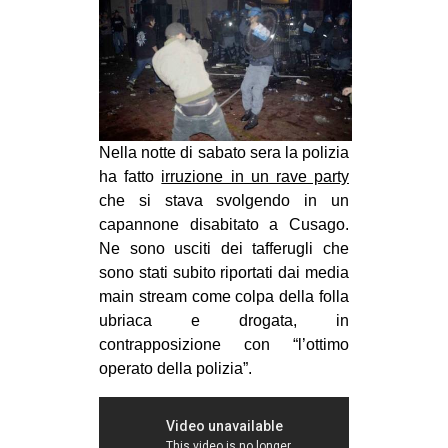
MILANO
MOBILITAZIONI
SPAZI
SPORT POPOLARE
Nella notte di sabato sera la polizia
MOVIMENTI
ha fatto
irruzione in un rave party
AMBIENTE
che si stava svolgendo in un
ANTIFASCISMO
capannone disabitato a Cusago.
Ne sono usciti dei tafferugli che
DIRITTO ALL’ABITARE
sono stati subito riportati dai media
GENERI
main stream come colpa della folla
ubriaca e drogata, in
MIGRAZIONI
contrapposizione con “l’ottimo
PRECARIATO
operato della polizia”.
REPRESSIONE
STUDENTI