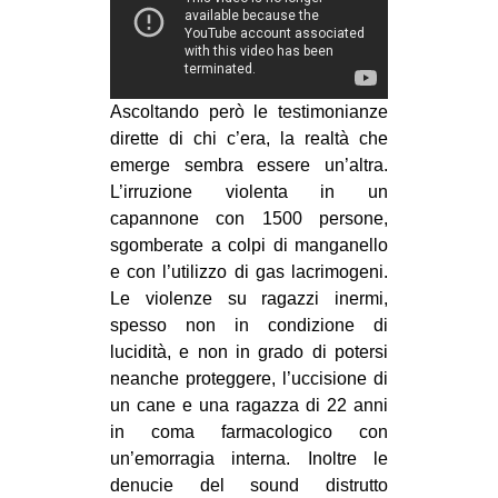
CULTURE
ARTE
CINEMA
Ascoltando però le testimonianze
MANIFESTI
dirette di chi c’era, la realtà che
emerge sembra essere un’altra.
MUSICA
L’irruzione violenta in un
RECENSIONI
capannone con 1500 persone,
sgomberate a colpi di manganello
INTERNAZIONALE
e con l’utilizzo di gas lacrimogeni.
AFRICA
Le violenze su ragazzi inermi,
spesso non in condizione di
AMERICHE
lucidità, e non in grado di potersi
ESTREMO ORIENTE
neanche proteggere, l’uccisione di
un cane e una ragazza di 22 anni
EUROPA
in coma farmacologico con
MEDIO ORIENTE
un’emorragia interna. Inoltre le
MONDO
denucie del sound distrutto