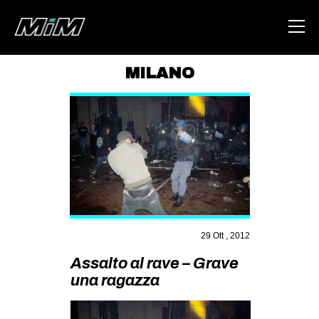
MILANO
HOME
ABOUT
AREA
DEGENERAZIONE
GAZA FREESTYLE
CSOA LAMBRETTA
29 Ott , 2012
MSM
Assalto al rave – Grave
STUDENTI TSUNAMI
una ragazza
ZAM