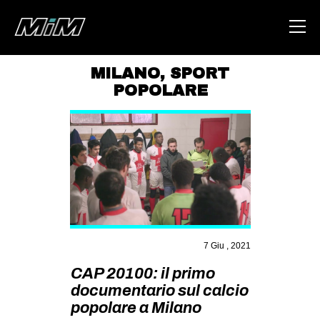
MILANO
,
SPORT
POPOLARE
HOME
ABOUT
AREA
DEGENERAZIONE
GAZA FREESTYLE
CSOA LAMBRETTA
7 Giu , 2021
MSM
CAP 20100: il primo
STUDENTI TSUNAMI
documentario sul calcio
ZAM
popolare a Milano