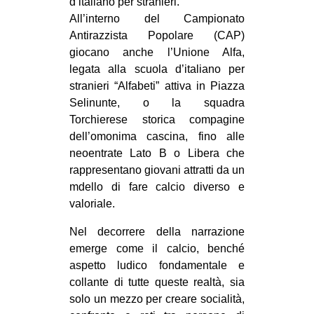
d’italiano per stranieri.
All’interno del Campionato
EVENTI
Antirazzista Popolare (CAP)
in
giocano anche l’Unione Alfa,
legata alla scuola d’italiano per
Fb
stranieri “Alfabeti” attiva in Piazza
Selinunte, o la squadra
tw
Torchierese storica compagine
dell’omonima cascina, fino alle
bsky
neoentrate Lato B o Libera che
rappresentano giovani attratti da un
ms
mdello di fare calcio diverso e
valoriale.
SEARCH
Nel decorrere della narrazione
emerge come il calcio, benché
aspetto ludico fondamentale e
collante di tutte queste realtà, sia
solo un mezzo per creare socialità,