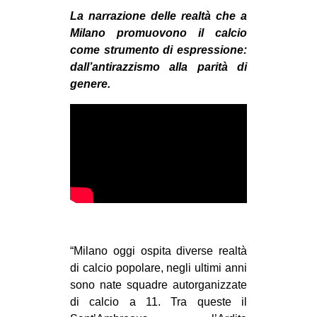
MILANO
La narrazione delle realtà che a
MOBILITAZIONI
Milano promuovono il calcio
come strumento di espressione:
SPAZI
dall’antirazzismo alla parità di
SPORT POPOLARE
genere.
MOVIMENTI
AMBIENTE
ANTIFASCISMO
DIRITTO ALL’ABITARE
GENERI
MIGRAZIONI
“Milano oggi ospita diverse realtà
PRECARIATO
di calcio popolare, negli ultimi anni
REPRESSIONE
sono nate squadre autorganizzate
di calcio a 11. Tra queste il
STUDENTI