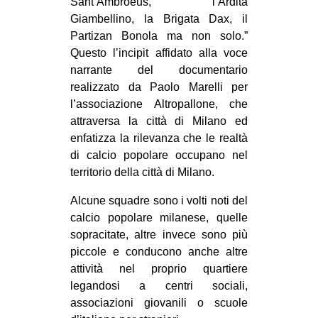
Sant’Ambroeus, l’Ardita
CULTURE
Giambellino, la Brigata Dax, il
Partizan Bonola ma non solo.”
ARTE
Questo l’incipit affidato alla voce
CINEMA
narrante del documentario
MANIFESTI
realizzato da Paolo Marelli per
l’associazione Altropallone, che
MUSICA
attraversa la città di Milano ed
RECENSIONI
enfatizza la rilevanza che le realtà
di calcio popolare occupano nel
INTERNAZIONALE
territorio della città di Milano.
AFRICA
Alcune squadre sono i volti noti del
AMERICHE
calcio popolare milanese, quelle
sopracitate, altre invece sono più
ESTREMO ORIENTE
piccole e conducono anche altre
EUROPA
attività nel proprio quartiere
MEDIO ORIENTE
legandosi a centri sociali,
associazioni giovanili o scuole
MONDO