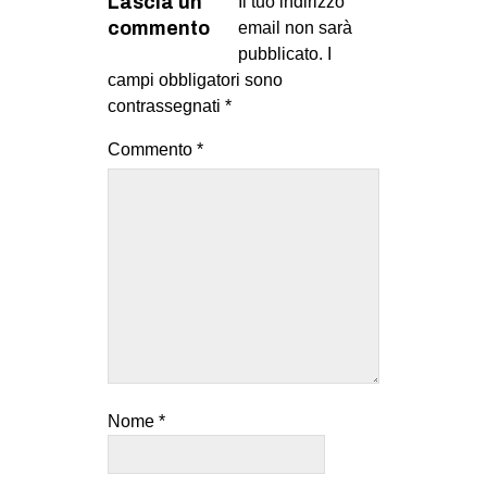
Lascia un
Il tuo indirizzo
commento
email non sarà
pubblicato.
I
campi obbligatori sono
contrassegnati
*
Commento
*
Nome
*