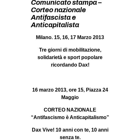
Comunicato stampa –
MILANO
Corteo nazionale
MOBILITAZIONI
Antifascista e
Anticapitalista
SPAZI
SPORT POPOLARE
Milano. 15, 16, 17 Marzo 2013
MOVIMENTI
Tre giorni di mobilitazione,
solidarietà e sport popolare
AMBIENTE
ricordando Dax!
ANTIFASCISMO
DIRITTO ALL’ABITARE
16 marzo 2013, ore 15, Piazza 24
GENERI
Maggio
MIGRAZIONI
CORTEO NAZIONALE
PRECARIATO
“Antifascismo è Anticapitalismo”
REPRESSIONE
Dax Vive! 10 anni con te, 10 anni
STUDENTI
senza te.