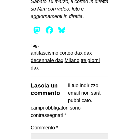
Sabato 16 marzo, il corteo in diretta
su Mim con video, foto e
aggiornamenti in diretta.
Mastodon
Facebook
Bluesky
Tag:
antifascismo
corteo dax
dax
decennale dax
Milano
tre giorni
dax
Lascia un
Il tuo indirizzo
commento
email non sarà
pubblicato.
I
campi obbligatori sono
contrassegnati
*
Commento
*