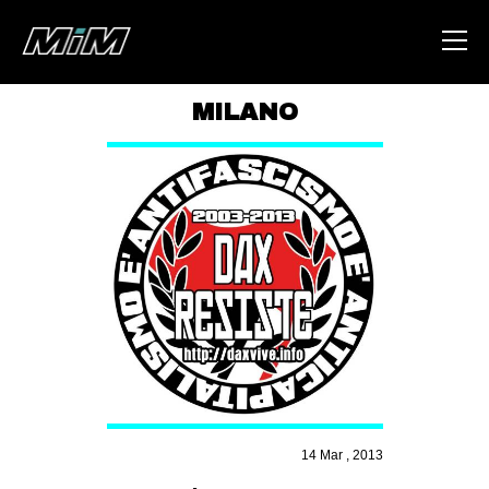
MILANO
HOME
ABOUT
AREA
DEGENERAZIONE
GAZA FREESTYLE
CSOA LAMBRETTA
MSM
STUDENTI TSUNAMI
14 Mar , 2013
ZAM