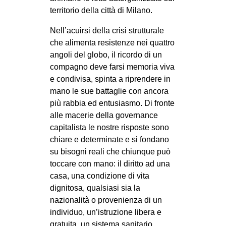
territorio della città di Milano.
EVENTI
Nell’acuirsi della crisi strutturale
in
che alimenta resistenze nei quattro
angoli del globo, il ricordo di un
Fb
compagno deve farsi memoria viva
e condivisa, spinta a riprendere in
tw
mano le sue battaglie con ancora
più rabbia ed entusiasmo. Di fronte
bsky
alle macerie della governance
ms
capitalista le nostre risposte sono
chiare e determinate e si fondano
SEARCH
su bisogni reali che chiunque può
toccare con mano: il diritto ad una
casa, una condizione di vita
dignitosa, qualsiasi sia la
nazionalità o provenienza di un
individuo, un’istruzione libera e
gratuita, un sistema sanitario