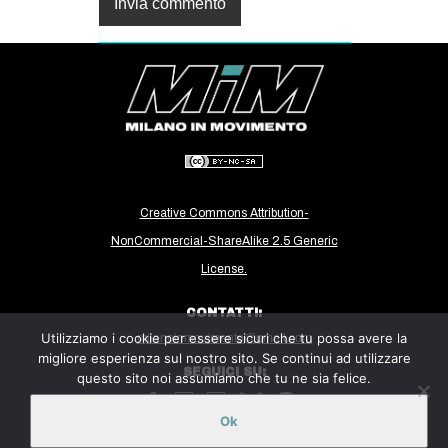
Creative Commons Attribution-
NonCommercial-ShareAlike 2.5 Generic
License.
CONTATTI:
Utilizziamo i cookie per essere sicuri che tu possa avere la
milanoinmovimento@gmail.com
migliore esperienza sul nostro sito. Se continui ad utilizzare
SEGUICI SU:
questo sito noi assumiamo che tu ne sia felice.
Ok
Sito ospitato sulla piattaforma
Midala