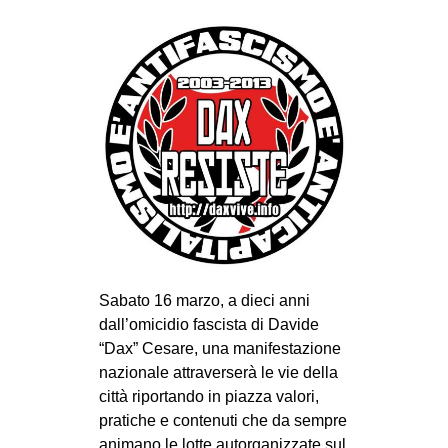
CULTURE
ARTE
CINEMA
MANIFESTI
MUSICA
RECENSIONI
INTERNAZIONALE
AFRICA
AMERICHE
Sabato 16 marzo, a dieci anni
dall’omicidio fascista di Davide
ESTREMO ORIENTE
“Dax” Cesare, una manifestazione
EUROPA
nazionale attraverserà le vie della
città riportando in piazza valori,
MEDIO ORIENTE
pratiche e contenuti che da sempre
MONDO
animano le lotte autorganizzate sul