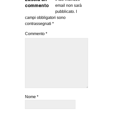
commento
email non sarà
EVENTI
pubblicato.
I
campi obbligatori sono
in
contrassegnati
*
Fb
Commento
*
tw
bsky
ms
SEARCH
Nome
*