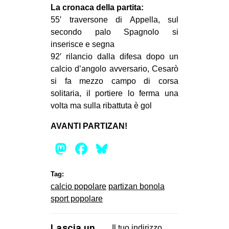
La cronaca della partita:
CULTURE
55′ traversone di Appella, sul
ARTE
secondo palo Spagnolo si
inserisce e segna
CINEMA
92′ rilancio dalla difesa dopo un
MANIFESTI
calcio d’angolo avversario, Cesarò
MUSICA
si fa mezzo campo di corsa
solitaria, il portiere lo ferma una
RECENSIONI
volta ma sulla ribattuta è gol
INTERNAZIONALE
AVANTI PARTIZAN!
AFRICA
Mastodon
Facebook
Bluesky
AMERICHE
ESTREMO ORIENTE
Tag:
calcio popolare
partizan bonola
EUROPA
sport popolare
MEDIO ORIENTE
MONDO
Lascia un
Il tuo indirizzo