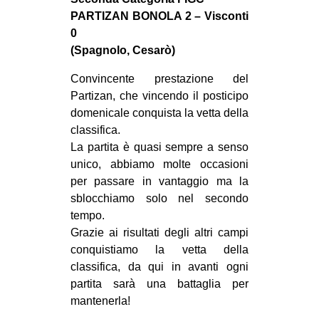
MILANO
PARTIZAN BONOLA 2 – Visconti
MOBILITAZIONI
0
(Spagnolo, Cesarò)
SPAZI
Convincente prestazione del
SPORT POPOLARE
Partizan, che vincendo il posticipo
MOVIMENTI
domenicale conquista la vetta della
classifica.
AMBIENTE
La partita è quasi sempre a senso
ANTIFASCISMO
unico, abbiamo molte occasioni
per passare in vantaggio ma la
DIRITTO ALL’ABITARE
sblocchiamo solo nel secondo
GENERI
tempo.
MIGRAZIONI
Grazie ai risultati degli altri campi
conquistiamo la vetta della
PRECARIATO
classifica, da qui in avanti ogni
REPRESSIONE
partita sarà una battaglia per
mantenerla!
STUDENTI