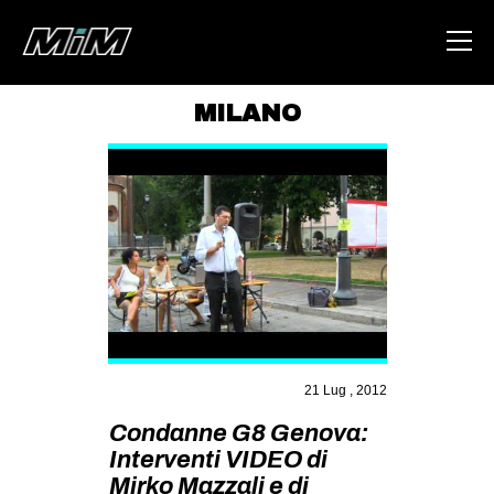
MILANO
HOME
ABOUT
AREA
DEGENERAZIONE
GAZA FREESTYLE
CSOA LAMBRETTA
MSM
21 Lug , 2012
STUDENTI TSUNAMI
Condanne G8 Genova:
Interventi VIDEO di
ZAM
Mirko Mazzali e di