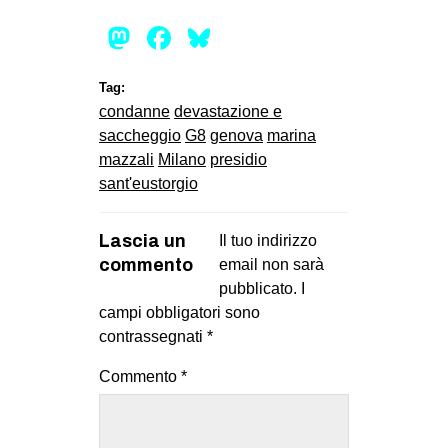
EVENTI
Mastodon
Facebook
Bluesky
in
Tag:
condanne
devastazione e
Fb
saccheggio
G8
genova
marina
mazzali
Milano
presidio
tw
sant'eustorgio
bsky
Lascia un
Il tuo indirizzo
ms
commento
email non sarà
pubblicato.
I
SEARCH
campi obbligatori sono
contrassegnati
*
Commento
*