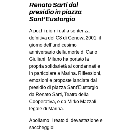
MILANO
Renato Sarti dal
presidio in piazza
MOBILITAZIONI
Sant’Eustorgio
SPAZI
A pochi giorni dalla sentenza
SPORT POPOLARE
defnitiva del G8 di Genova 2001, il
giorno dell’undicesimo
MOVIMENTI
anniversario della morte di Carlo
AMBIENTE
Giuliani, Milano ha portato la
ANTIFASCISMO
propria solidarietà ai condannati e
in particolare a Marina. Riflessioni,
DIRITTO ALL’ABITARE
emozioni e proposte lanciate dal
GENERI
presidio di piazza Sant’Eustorgio
da Renato Sarti, Teatro della
MIGRAZIONI
Cooperativa, e da Mirko Mazzali,
PRECARIATO
legale di Marina.
REPRESSIONE
Aboliamo il reato di devastazione e
STUDENTI
saccheggio!