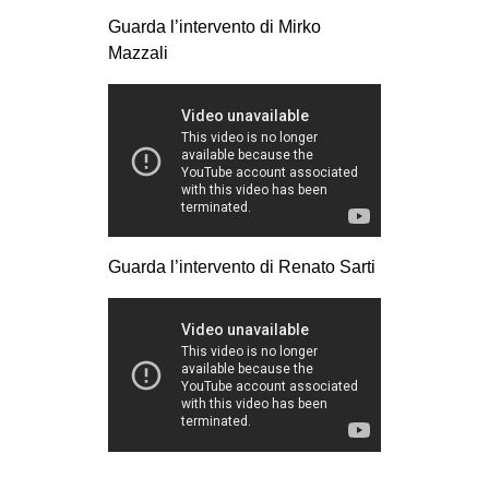
CULTURE
Guarda l’intervento di Mirko
Mazzali
ARTE
CINEMA
MANIFESTI
MUSICA
RECENSIONI
INTERNAZIONALE
Guarda l’intervento di Renato Sarti
AFRICA
AMERICHE
ESTREMO ORIENTE
EUROPA
MEDIO ORIENTE
MONDO