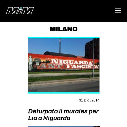
MILANO
HOME
ABOUT
AREA
DEGENERAZIONE
GAZA FREESTYLE
CSOA LAMBRETTA
MSM
31 Dic , 2014
STUDENTI TSUNAMI
Deturpato il murales per
Lia a Niguarda
ZAM