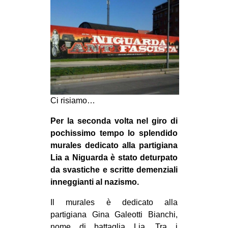
MILANO
MOBILITAZIONI
SPAZI
SPORT POPOLARE
MOVIMENTI
AMBIENTE
Ci risiamo…
ANTIFASCISMO
Per la seconda volta nel giro di
DIRITTO ALL’ABITARE
pochissimo tempo lo splendido
murales dedicato alla partigiana
GENERI
Lia a Niguarda è stato deturpato
MIGRAZIONI
da svastiche e scritte demenziali
inneggianti al nazismo.
PRECARIATO
REPRESSIONE
Il murales è dedicato alla
partigiana Gina Galeotti Bianchi,
STUDENTI
nome di battaglia Lia. Tra i