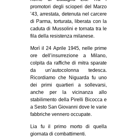
CULTURE
promotori degli scioperi del Marzo
’43, arrestata, detenuta nel carcere
ARTE
di Parma, torturata, liberata con la
CINEMA
caduta di Mussolini e tornata tra le
fila della resistenza milanese.
MANIFESTI
MUSICA
Morì il 24 Aprile 1945, nelle prime
ore dell’insurrezione a Milano,
RECENSIONI
colpita da raffiche di mitra sparate
da un’autocolonna tedesca.
INTERNAZIONALE
Ricordiamo che Niguarda fu uno
AFRICA
dei primi quartieri a sollevarsi,
AMERICHE
anche per la vicinanza allo
stabilimento della Pirelli Bicocca e
ESTREMO ORIENTE
a Sesto San Giovanni dove le varie
EUROPA
fabbriche vennero occupate.
MEDIO ORIENTE
Lia fu il primo morto di quella
MONDO
giornata di combattimenti.