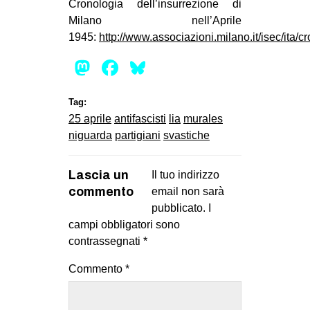
Cronologia dell’insurrezione di
Milano nell’Aprile
1945:
http://www.associazioni.milano.it/isec/ita/c
Mastodon
Facebook
Bluesky
Tag:
25 aprile
antifascisti
lia
murales
niguarda
partigiani
svastiche
Lascia un
Il tuo indirizzo
commento
email non sarà
pubblicato.
I
campi obbligatori sono
contrassegnati
*
Commento
*