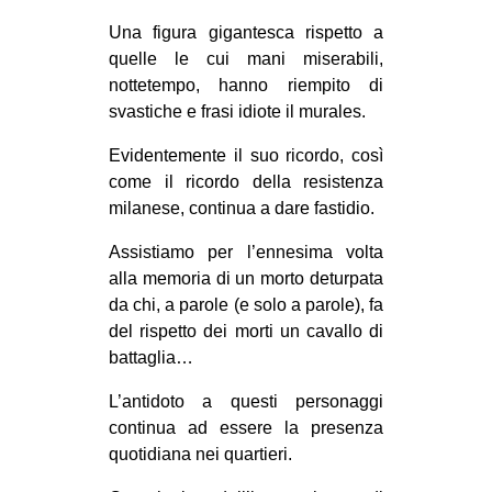
EVENTI
Una figura gigantesca rispetto a
quelle le cui mani miserabili,
in
nottetempo, hanno riempito di
svastiche e frasi idiote il murales.
Fb
Evidentemente il suo ricordo, così
tw
come il ricordo della resistenza
milanese, continua a dare fastidio.
bsky
Assistiamo per l’ennesima volta
ms
alla memoria di un morto deturpata
da chi, a parole (e solo a parole), fa
SEARCH
del rispetto dei morti un cavallo di
battaglia…
L’antidoto a questi personaggi
continua ad essere la presenza
quotidiana nei quartieri.