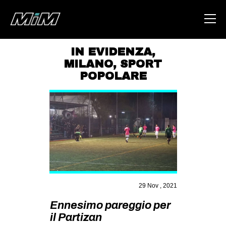
IN EVIDENZA
,
MILANO
,
SPORT
HOME
POPOLARE
ABOUT
AREA
DEGENERAZIONE
GAZA FREESTYLE
CSOA LAMBRETTA
MSM
29 Nov , 2021
STUDENTI TSUNAMI
Ennesimo pareggio per
ZAM
il Partizan