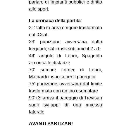
parlare di impianti pubblici e diritto
EVENTI
allo sport.
La cronaca della partita:
in
31′ fallo in area e rigore trasformato
Fb
dall’Osal
33′ punizione avversaria dalla
tw
trequarti, sul cross subiamo il 2 a 0
44′ angolo di Leoni, Spagnolo
bsky
accorcia le distanze
70′ sempre corner di Leoni,
ms
Mainardi insacca per il pareggio
75′ punizione avversaria dal limite
SEARCH
trasformata con un tiro esemplare
90’+3′ arriva il pareggio di Trevisan
sugli sviluppi di una rimessa
laterale
AVANTI PARTIZAN!