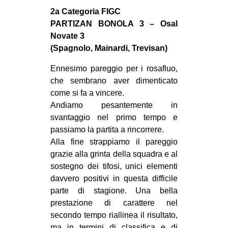
MILANO
2a Categoria FIGC
MOBILITAZIONI
PARTIZAN BONOLA 3 – Osal
Novate 3
SPAZI
(Spagnolo, Mainardi, Trevisan)
SPORT POPOLARE
Ennesimo pareggio per i rosafluo,
MOVIMENTI
che sembrano aver dimenticato
come si fa a vincere.
AMBIENTE
Andiamo pesantemente in
ANTIFASCISMO
svantaggio nel primo tempo e
passiamo la partita a rincorrere.
DIRITTO ALL’ABITARE
Alla fine strappiamo il pareggio
GENERI
grazie alla grinta della squadra e al
MIGRAZIONI
sostegno dei tifosi, unici elementi
davvero positivi in questa difficile
PRECARIATO
parte di stagione. Una bella
REPRESSIONE
prestazione di carattere nel
secondo tempo riallinea il risultato,
STUDENTI
ma in termini di classifica e di