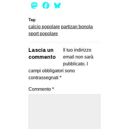
Mastodon
Facebook
Bluesky
Tag:
calcio popolare
partizan bonola
sport popolare
Lascia un
Il tuo indirizzo
commento
email non sarà
pubblicato.
I
campi obbligatori sono
contrassegnati
*
Commento
*