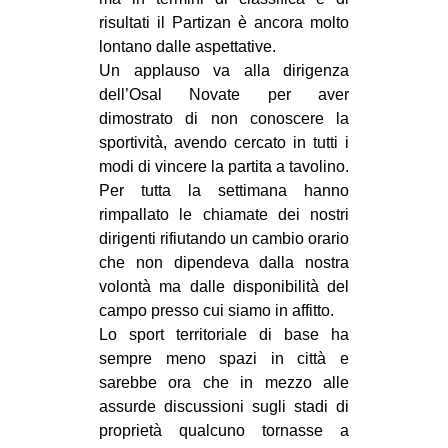
CULTURE
risultati il Partizan è ancora molto
lontano dalle aspettative.
ARTE
Un applauso va alla dirigenza
CINEMA
dell’Osal Novate per aver
dimostrato di non conoscere la
MANIFESTI
sportività, avendo cercato in tutti i
MUSICA
modi di vincere la partita a tavolino.
RECENSIONI
Per tutta la settimana hanno
rimpallato le chiamate dei nostri
INTERNAZIONALE
dirigenti rifiutando un cambio orario
che non dipendeva dalla nostra
AFRICA
volontà ma dalle disponibilità del
AMERICHE
campo presso cui siamo in affitto.
ESTREMO ORIENTE
Lo sport territoriale di base ha
sempre meno spazi in città e
EUROPA
sarebbe ora che in mezzo alle
MEDIO ORIENTE
assurde discussioni sugli stadi di
proprietà qualcuno tornasse a
MONDO