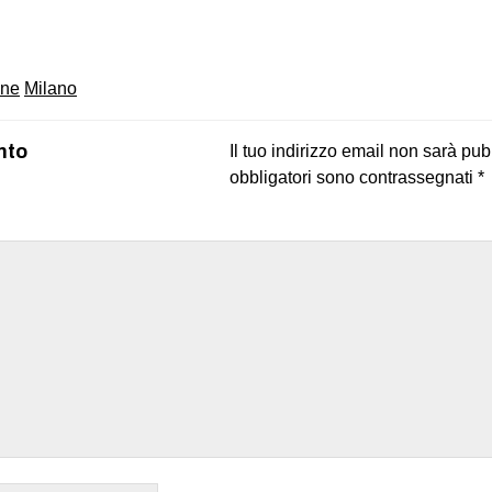
on
book
uesky
one
Milano
nto
Il tuo indirizzo email non sarà pub
obbligatori sono contrassegnati
*