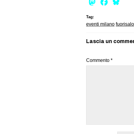
Mastod
Face
Bl
Tag:
eventi milano
fuorisal
Lascia un comme
Commento
*