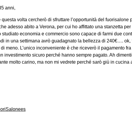
35 anni,
uesta volta cercherò di sfruttare l’opportunità del fuorisalone p
che adesso abito a Verona, per cui ho affittato una stanzetta pe
 studiato economia e commercio sono capace di farmi due conti
i in una settimana avrò guadagnato la bellezza di 240€…. ok, to
o di meno. L’unico inconveniente è che riceverò il pagamento fra
 investimento sicuro perché hanno sempre pagato. Ah dimentic
rante molto carino, ma non mi vedrete perché sarò giù in cucina a l
oriSalonees