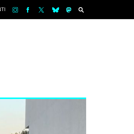
in
Fb
tw
bsky
ms
SEARCH
TI