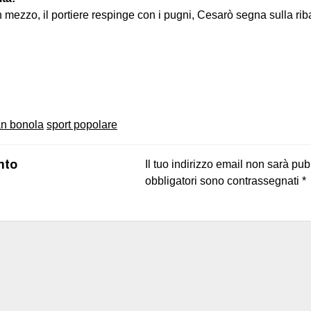
n mezzo, il portiere respinge con i pugni, Cesarò segna sulla rib
on
book
uesky
an bonola
sport popolare
nto
Il tuo indirizzo email non sarà pub
obbligatori sono contrassegnati
*