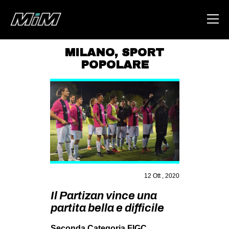
MILANO
,
SPORT
POPOLARE
HOME
ABOUT
AREA
DEGENERAZIONE
GAZA FREESTYLE
CSOA LAMBRETTA
12 Ott , 2020
MSM
Il Partizan vince una
STUDENTI TSUNAMI
partita bella e difficile
ZAM
Seconda Categoria FIGC