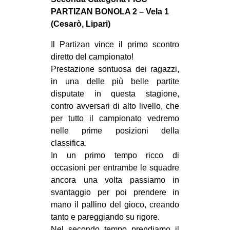
MILANO
PARTIZAN BONOLA 2 – Vela 1
MOBILITAZIONI
(Cesarò, Lipari)
SPAZI
Il Partizan vince il primo scontro
diretto del campionato!
SPORT POPOLARE
Prestazione sontuosa dei ragazzi,
MOVIMENTI
in una delle più belle partite
disputate in questa stagione,
AMBIENTE
contro avversari di alto livello, che
ANTIFASCISMO
per tutto il campionato vedremo
nelle prime posizioni della
DIRITTO ALL’ABITARE
classifica.
GENERI
In un primo tempo ricco di
MIGRAZIONI
occasioni per entrambe le squadre
ancora una volta passiamo in
PRECARIATO
svantaggio per poi prendere in
REPRESSIONE
mano il pallino del gioco, creando
tanto e pareggiando su rigore.
STUDENTI
Nel secondo tempo prendiamo il