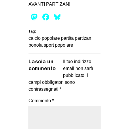
AVANTI PARTIZAN!
EVENTI
Mastodon
Facebook
Bluesky
in
Tag:
Fb
calcio popolare
partita
partizan
bonola
sport popolare
tw
bsky
Lascia un
Il tuo indirizzo
commento
email non sarà
ms
pubblicato.
I
campi obbligatori sono
SEARCH
contrassegnati
*
Commento
*