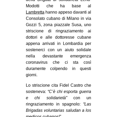
MILANO
Modotti che ha base al
MOBILITAZIONI
Lambretta
hanno appeso davanti al
Consolato cubano di Milano in via
SPAZI
Gozzi 5, zona piazzale Susa, uno
SPORT POPOLARE
striscione di ringraziamento ai
dottori e alle dottoresse cubane
MOVIMENTI
appena arrivati in Lombardia per
AMBIENTE
sostenerci con un aiuto solidale
nella devastante emergenza
ANTIFASCISMO
coronavirus che ci sta così
DIRITTO ALL’ABITARE
duramente colpendo in questi
giorni.
GENERI
MIGRAZIONI
Lo striscione cita Fidel Castro che
sosteneva:
“C’è chi esporta guerra
PRECARIATO
e chi solidarietà”
con un
REPRESSIONE
ringraziamento in spagnolo:
“Las
Brigadas voluntarias saludan a los
STUDENTI
medicos cubanos!”
.