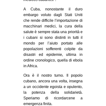
CULTURE
A Cuba, nonostante il duro
ARTE
embargo voluto dagli Stati Uniti
che rende difficile l’importazione di
CINEMA
macchinari medici, la cura della
MANIFESTI
salute è sempre stata una priorità e
MUSICA
i cubani si sono distinti in tutti il
mondo per l’aiuto portato alle
RECENSIONI
popolazioni sofferenti colpite da
INTERNAZIONALE
disastri ed epidemie, ultima in
ordine cronologico, quella di ebola
AFRICA
in Africa.
AMERICHE
Ora è il nostro turno. Il popolo
ESTREMO ORIENTE
cubano, ancora una volta, insegna
a un occidente egoista e opulento,
EUROPA
la potenza della solidarietà.
MEDIO ORIENTE
Speriamo di ricordarcene a
MONDO
emergenza finita.