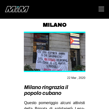
MILANO
HOME
ABOUT
AREA
DEGENERAZIONE
GAZA FREESTYLE
CSOA LAMBRETTA
22 Mar , 2020
MSM
Milano ringrazia il
popolo cubano
STUDENTI TSUNAMI
ZAM
Questo pomeriggio alcuni attivisti
della Brigata di solidarietà Lena-