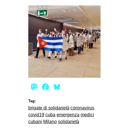
EVENTI
in
Fb
tw
bsky
ms
Mastodon
Facebook
Bluesky
SEARCH
Tag:
brigate di solidarietà
coronavirus
covid19
cuba
emergenza
medici
cubani
Milano
solidarietà