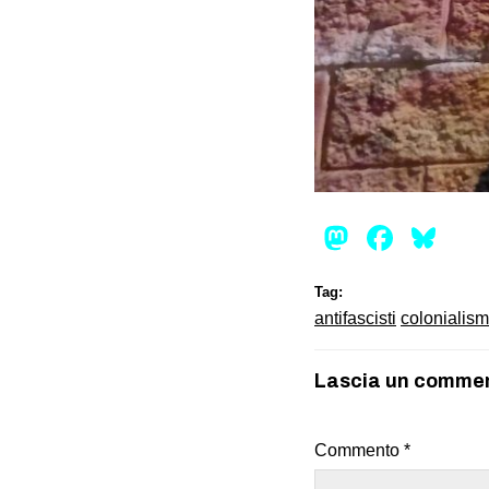
Mastod
Face
Bl
Tag:
antifascisti
colonialis
Lascia un comme
Commento
*