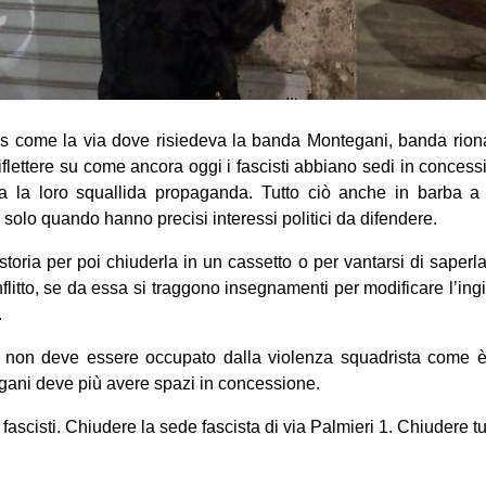
is come la via dove risiedeva la banda Montegani, banda rion
riflettere su come ancora oggi i fascisti abbiano sedi in concess
a la loro squallida propaganda. Tutto ciò anche in barba a 
 solo quando hanno precisi interessi politici da difendere.
storia per poi chiuderla in un cassetto o per vantarsi di saperl
flitto, se da essa si traggono insegnamenti per modificare l’ingi
.
a non deve essere occupato dalla violenza squadrista come 
ni deve più avere spazi in concessione.
fascisti. Chiudere la sede fascista di via Palmieri 1. Chiudere tutt