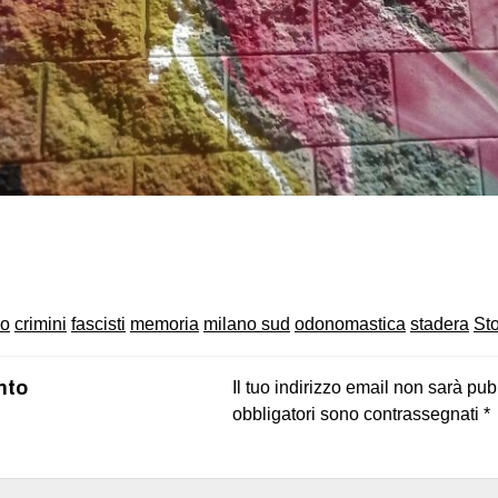
on
book
uesky
mo
crimini
fascisti
memoria
milano sud
odonomastica
stadera
Sto
nto
Il tuo indirizzo email non sarà pub
obbligatori sono contrassegnati
*