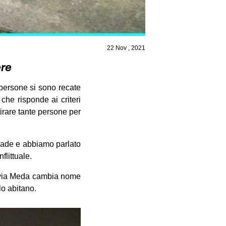
22 Nov , 2021
ere
e persone si sono recate
che risponde ai criteri
tirare tante persone per
trade e abbiamo parlato
flittuale.
a, via Meda cambia nome
lo abitano.