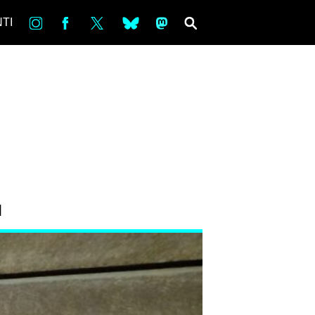
in
Fb
tw
bsky
ms
SEARCH
TI
I