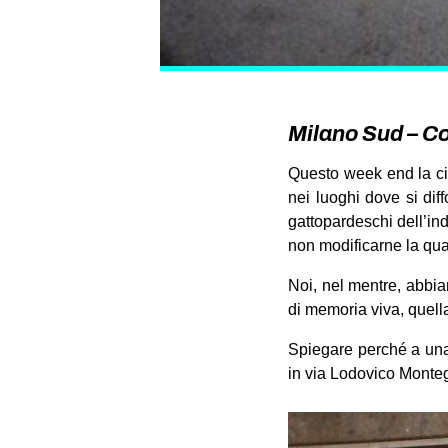
Milano Sud – Co
Questo week end la citt
nei luoghi dove si dif
gattopardeschi dell’ind
non modificarne la qual
Noi, nel mentre, abbia
di memoria viva, quella
Spiegare perché a una 
in via Lodovico Montega