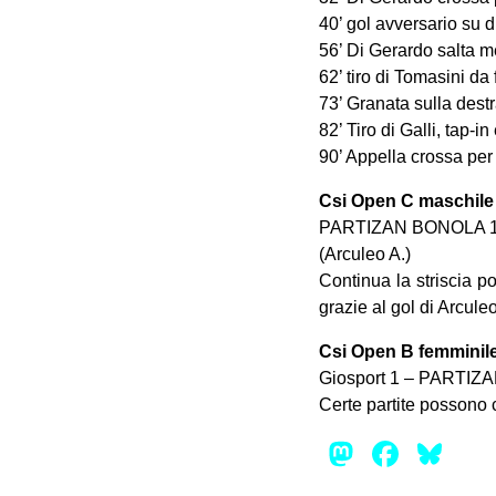
40’ gol avversario su 
56’ Di Gerardo salta 
62’ tiro di Tomasini da 
73’ Granata sulla dest
82’ Tiro di Galli, tap-i
90’ Appella crossa per
Csi Open C maschile
PARTIZAN BONOLA 1 
(Arculeo A.)
Continua la striscia po
grazie al gol di Arcule
Csi Open B femminil
Giosport 1 – PARTI
Certe partite possono c
Mastod
Face
Bl