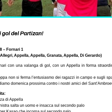
 gol del Partizan!
C
– Fornari 1
Allegri, Appella, Appella, Granata, Appella, Di Gerardo)
ornari con una valanga di gol, con un Appella in forma straordi
ppa non si ferma l’entusiasmo dei ragazzi in campo e sugli spa
ediamo domenica prossima contro i nostri amici del Sant’Ambroe
ita:
nza di Appella
inistra salta un uomo e insacca sul secondo palo
 per Kasao che incorna sul secondo palo