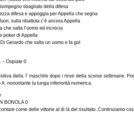
disimpegno sbagliato della difesa
mezza difesa e appoggia per Appella che segna
fuori, sulla ribattuta c’è ancora Appella
ra che salta l’uomo ed incrocia
n e poker di Appella
 Di Gerardo che salta un uomo e fa gol
– Ospiate 0
sitiva della 7 maschile dopo i rinvii della scorse settimane. Po
o A. nonostante la lunga inferiorità numerica.
e
ZAN BONOLA 0
ontare come delle vittorie al di là del risultato. Continuiamo così
on
book
uesky