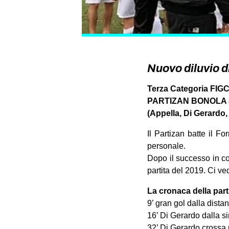
Nuovo diluvio di
Terza Categoria FIG
PARTIZAN BONOLA 8 
(Appella, Di Gerardo, 
Il Partizan batte il F
personale.
Dopo il successo in co
partita del 2019. Ci v
La cronaca della part
9’ gran gol dalla dista
16’ Di Gerardo dalla s
32’ Di Gerardo crossa