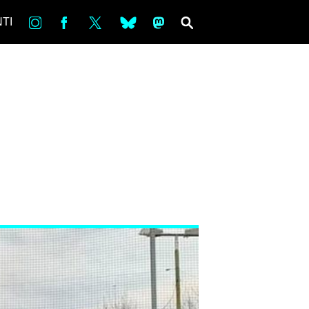
in
Fb
tw
bsky
ms
SEARCH
TI