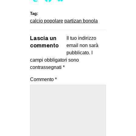
EVENTI
Tag:
calcio popolare
partizan bonola
in
Fb
Lascia un
Il tuo indirizzo
commento
email non sarà
tw
pubblicato.
I
campi obbligatori sono
bsky
contrassegnati
*
ms
Commento
*
SEARCH