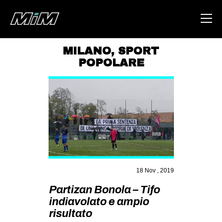
MILANO
,
SPORT
POPOLARE
HOME
ABOUT
AREA
DEGENERAZIONE
GAZA FREESTYLE
CSOA LAMBRETTA
18 Nov , 2019
MSM
Partizan Bonola – Tifo
STUDENTI TSUNAMI
indiavolato e ampio
ZAM
risultato