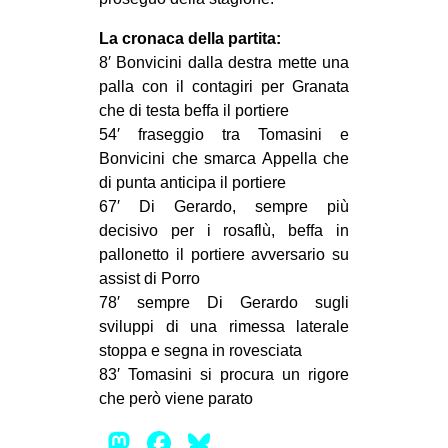
CULTURE
La cronaca della partita:
ARTE
8′ Bonvicini dalla destra mette una
palla con il contagiri per Granata
CINEMA
che di testa beffa il portiere
MANIFESTI
54′ fraseggio tra Tomasini e
MUSICA
Bonvicini che smarca Appella che
di punta anticipa il portiere
RECENSIONI
67′ Di Gerardo, sempre più
INTERNAZIONALE
decisivo per i rosaflù, beffa in
pallonetto il portiere avversario su
AFRICA
assist di Porro
AMERICHE
78′ sempre Di Gerardo sugli
sviluppi di una rimessa laterale
ESTREMO ORIENTE
stoppa e segna in rovesciata
EUROPA
83′ Tomasini si procura un rigore
che però viene parato
MEDIO ORIENTE
Mastodon
Facebook
Bluesky
MONDO