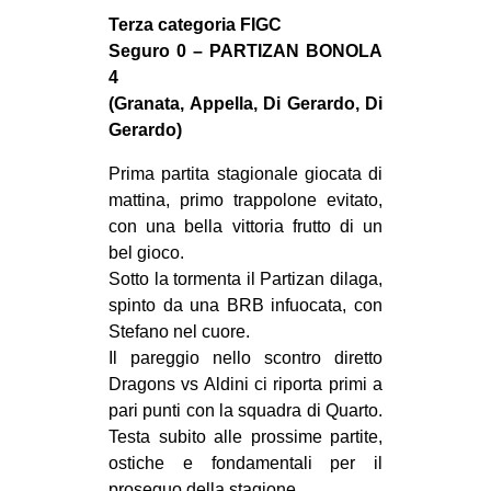
MILANO
Terza categoria FIGC
MOBILITAZIONI
Seguro 0 – PARTIZAN BONOLA
4
SPAZI
(Granata, Appella, Di Gerardo, Di
SPORT POPOLARE
Gerardo)
MOVIMENTI
Prima partita stagionale giocata di
mattina, primo trappolone evitato,
AMBIENTE
con una bella vittoria frutto di un
ANTIFASCISMO
bel gioco.
Sotto la tormenta il Partizan dilaga,
DIRITTO ALL’ABITARE
spinto da una BRB infuocata, con
GENERI
Stefano nel cuore.
MIGRAZIONI
Il pareggio nello scontro diretto
Dragons vs Aldini ci riporta primi a
PRECARIATO
pari punti con la squadra di Quarto.
REPRESSIONE
Testa subito alle prossime partite,
ostiche e fondamentali per il
STUDENTI
proseguo della stagione.