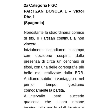
MILANO
2a Categoria FIGC
MOBILITAZIONI
PARTIZAN BONOLA 1 – Victor
Rho 1
SPAZI
(Spagnolo)
SPORT POPOLARE
Nonostante la straordinaria cornice
MOVIMENTI
di tifo, il Partizan continua a non
vincere.
AMBIENTE
Inizialmente scendiamo in campo
ANTIFASCISMO
con decisione sospinti dalla
presenza di circa un centinaio di
DIRITTO ALL’ABITARE
tifosi, con una delle coreografie più
GENERI
belle mai realizzate dalla BRB.
MIGRAZIONI
Andiamo subito in vantaggio e nel
primo tempo gestiamo
PRECARIATO
comodamente la partita.
REPRESSIONE
All’intervallo però succede
qualcosa che tuttora rimane
STUDENTI
inspiegabile per lo staff tecnico e