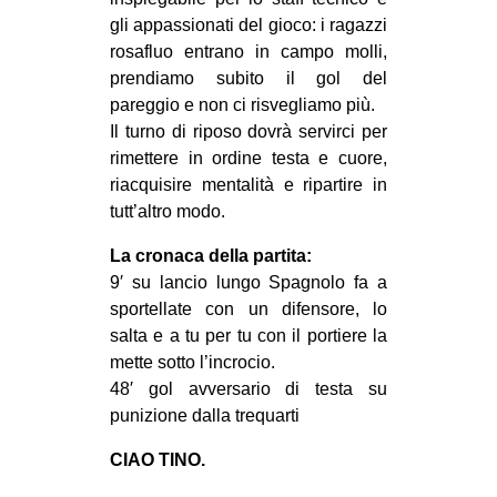
CULTURE
gli appassionati del gioco: i ragazzi
rosafluo entrano in campo molli,
ARTE
prendiamo subito il gol del
CINEMA
pareggio e non ci risvegliamo più.
Il turno di riposo dovrà servirci per
MANIFESTI
rimettere in ordine testa e cuore,
MUSICA
riacquisire mentalità e ripartire in
RECENSIONI
tutt’altro modo.
INTERNAZIONALE
La cronaca della partita:
9′ su lancio lungo Spagnolo fa a
AFRICA
sportellate con un difensore, lo
AMERICHE
salta e a tu per tu con il portiere la
mette sotto l’incrocio.
ESTREMO ORIENTE
48′ gol avversario di testa su
EUROPA
punizione dalla trequarti
MEDIO ORIENTE
CIAO TINO.
MONDO