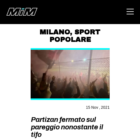
MILANO
,
SPORT
POPOLARE
HOME
ABOUT
AREA
DEGENERAZIONE
GAZA FREESTYLE
CSOA LAMBRETTA
15 Nov , 2021
MSM
Partizan fermato sul
STUDENTI TSUNAMI
pareggio nonostante il
ZAM
tifo