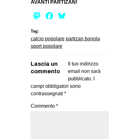
AVANTI PARTIZAN!
EVENTI
Mastodon
Facebook
Bluesky
in
Tag:
Fb
calcio popolare
partizan bonola
sport popolare
tw
Lascia un
Il tuo indirizzo
bsky
commento
email non sarà
ms
pubblicato.
I
campi obbligatori sono
SEARCH
contrassegnati
*
Commento
*