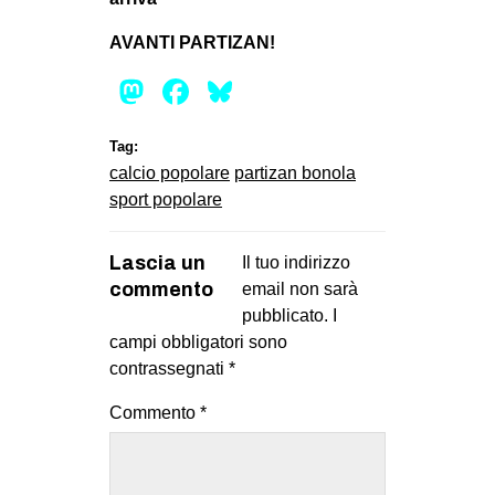
EVENTI
AVANTI PARTIZAN!
in
Mastodon
Facebook
Bluesky
Fb
Tag:
calcio popolare
partizan bonola
tw
sport popolare
bsky
Lascia un
Il tuo indirizzo
ms
commento
email non sarà
pubblicato.
I
SEARCH
campi obbligatori sono
contrassegnati
*
Commento
*