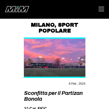
MILANO
,
SPORT
POPOLARE
HOME
ABOUT
AREA
DEGENERAZIONE
GAZA FREESTYLE
CSOA LAMBRETTA
6 Feb , 2024
MSM
Sconfitta per il Partizan
STUDENTI TSUNAMI
Bonola
ZAM
1^ Cat. FIGC