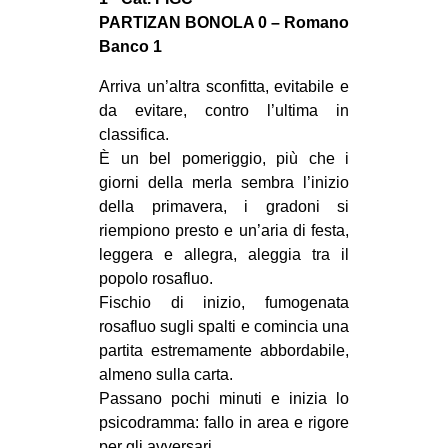
MILANO
PARTIZAN BONOLA 0 – Romano
MOBILITAZIONI
Banco 1
SPAZI
Arriva un’altra sconfitta, evitabile e
da evitare, contro l’ultima in
SPORT POPOLARE
classifica.
MOVIMENTI
È un bel pomeriggio, più che i
giorni della merla sembra l’inizio
AMBIENTE
della primavera, i gradoni si
ANTIFASCISMO
riempiono presto e un’aria di festa,
leggera e allegra, aleggia tra il
DIRITTO ALL’ABITARE
popolo rosafluo.
GENERI
Fischio di inizio, fumogenata
MIGRAZIONI
rosafluo sugli spalti e comincia una
partita estremamente abbordabile,
PRECARIATO
almeno sulla carta.
REPRESSIONE
Passano pochi minuti e inizia lo
psicodramma: fallo in area e rigore
STUDENTI
per gli avversari.