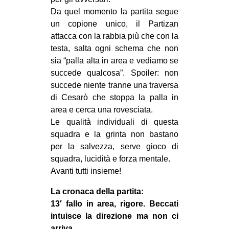
CULTURE
Da quel momento la partita segue
un copione unico, il Partizan
ARTE
attacca con la rabbia più che con la
CINEMA
testa, salta ogni schema che non
sia “palla alta in area e vediamo se
MANIFESTI
succede qualcosa”. Spoiler: non
MUSICA
succede niente tranne una traversa
RECENSIONI
di Cesarò che stoppa la palla in
area e cerca una rovesciata.
INTERNAZIONALE
Le qualità individuali di questa
squadra e la grinta non bastano
AFRICA
per la salvezza, serve gioco di
AMERICHE
squadra, lucidità e forza mentale.
ESTREMO ORIENTE
Avanti tutti insieme!
EUROPA
La cronaca della partita:
13′ fallo in area, rigore. Beccati
MEDIO ORIENTE
intuisce la direzione ma non ci
MONDO
arriva