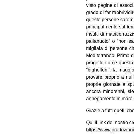
visto pagine di assoc
grado di far rabbrivid
queste persone saremmo
principalmente sul ter
insulti di matrice razz
pallanuoto” o “non sap
migliaia di persone ch
Mediterraneo. Prima di
progetto come questo i
“bighelloni”, la maggi
provare proprio a null
proprie giornate a sp
ancora minorenni, sie
annegamento in mare.
Grazie a tutti quelli c
Qui il link del nostro 
https://www.produzion