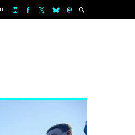
in
Fb
tw
bsky
ms
SEARCH
TI