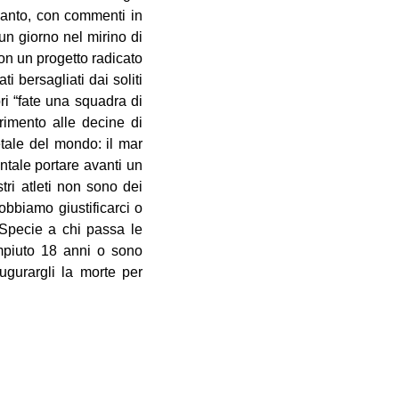
canto, con commenti in
un giorno nel mirino di
on un progetto radicato
ti bersagliati dai soliti
bri “fate una squadra di
erimento alle decine di
etale del mondo: il mar
ntale portare avanti un
tri atleti non sono dei
obbiamo giustificarci o
. Specie a chi passa le
ompiuto 18 anni o sono
ugurargli la morte per