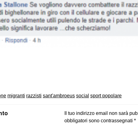
on
book
uesky
one
migranti
razzisti
sant'ambroeus
social
sport popolare
nto
Il tuo indirizzo email non sarà pub
obbligatori sono contrassegnati
*