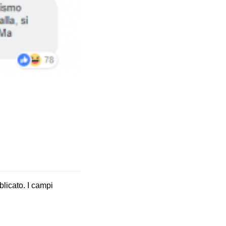
blicato.
I campi