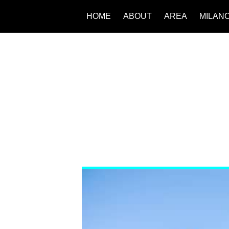
HOME
ABOUT
AREA
MILAN