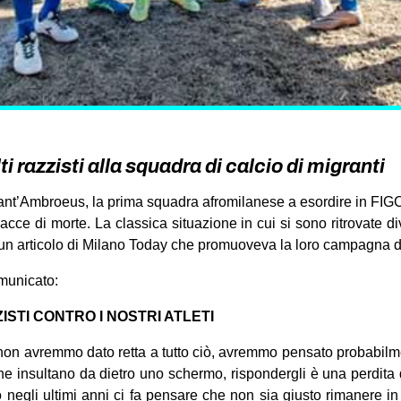
i razzisti alla squadra di calcio di migranti
ant’Ambroeus, la prima squadra afromilanese a esordire in FIGC
inacce di morte. La classica situazione in cui si sono ritrovate 
tto un articolo di Milano Today che promuoveva la loro campagna 
municato:
ISTI CONTRO I NOSTRI ATLETI
 non avremmo dato retta a tutto ciò, avremmo pensato probabilm
i che insultano da dietro uno schermo, rispondergli è una perdita
 negli ultimi anni ci fa pensare che non sia giusto rimanere i