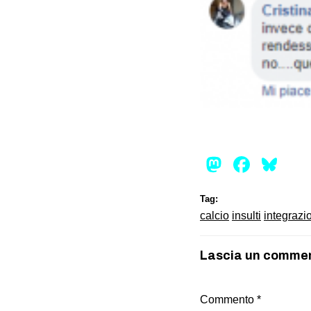
Mastod
Face
Bl
Tag:
calcio
insulti
integrazi
Lascia un comme
Commento
*