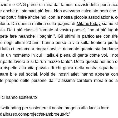
iazioni e ONG prese di mira dai famosi razzisti della porta ac
ire anche gli stomaci più forti. Non avevamo calcolato però che 
 potuti finire anche noi, con la nostra piccola associazione, c
ritorio. Da questa mattina sulla pagina di
MilanoToday
siamo sta
ista. Da i più classici “tornate al vostro paese”, fino ai più lugu
ete fare neanche i bagnini”. Gli ultimi in particolare con rif
e negli ultimi 20 anni hanno perso la vita sulla frontiera più l
 tutto ci teniamo a ringraziarvi, ci ricordate quanto sia fondame
n un momento in cui l’Italia è piena di gente come voi. I nos
or parte lavora e si fa “un mazzo tanto”. Detto questo noi non d
a rispetto alla vita privata di chi gioca nella nostra squadra
utare bile sui social. Molti dei nostri atleti hanno appena c
te proprio delle persone dall’ altissima caratura morale ad a
he ci hanno sostenuto
crowdfunding per sostenere il nostro progetto alla faccia loro:
idalbasso.com/project/st-ambroeus-fc/