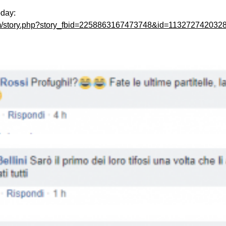
oday:
om/story.php?story_fbid=2258863167473748&id=113272742032