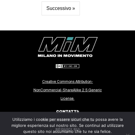
Successivo »
Creative Commons Attribution-
NonCommercial-ShareAlike 2.5 Generic
License.
CONTATTI:
Utilizziamo i cookie per essere sicuri che tu possa avere la
milanoinmovimento@gmail.com
migliore esperienza sul nostro sito. Se continui ad utilizzare
SEGUICI SU:
questo sito noi assumiamo che tu ne sia felice.