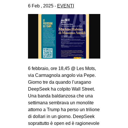
CULTURE
6 Feb , 2025 -
EVENTI
ARTE
CINEMA
MANIFESTI
MUSICA
RECENSIONI
INTERNAZIONALE
6 febbraio, ore 18,45 @ Les Mots,
via Carmagnola angolo via Pepe.
AFRICA
Giorno tre da quando l’uragano
AMERICHE
DeepSeek ha colpito Wall Street.
ESTREMO ORIENTE
Una banda baldanzosa che una
settimana sembrava un monolite
EUROPA
attorno a Trump ha perso un trilione
MEDIO ORIENTE
di dollari in un giorno. DeepSeek
soprattutto è open ed è ragionevole
MONDO