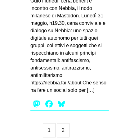
Odio i lunedì: cena benefit e
incontro con Nebbia, il nodo
milanese di Mastodon. Lunedì 31
maggio, h19.30, cena conviviale e
dialogo su Nebbia: uno spazio
digitale autonomo per tutti quei
gruppi, collettivi e soggetti che si
rispecchiano in alcuni princìpi
fondamentali: antifascismo,
antisessismo, antirazzismo,
antimilitarismo.
https://nebbia.fail/about Che senso
ha fare un social solo per […]
Mastodon
Facebook
Bluesky
1
2