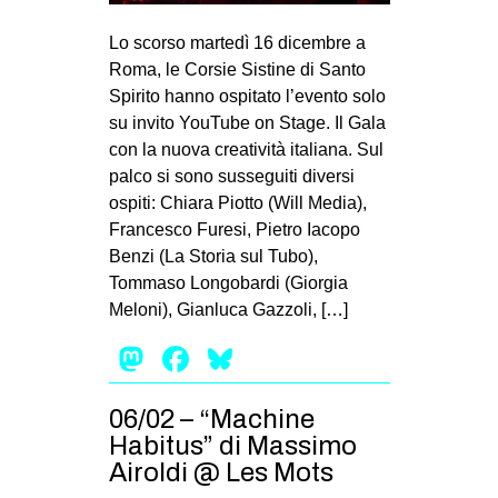
MILANO
Lo scorso martedì 16 dicembre a
MOBILITAZIONI
Roma, le Corsie Sistine di Santo
SPAZI
Spirito hanno ospitato l’evento solo
su invito YouTube on Stage. Il Gala
SPORT POPOLARE
con la nuova creatività italiana. Sul
MOVIMENTI
palco si sono susseguiti diversi
ospiti: Chiara Piotto (Will Media),
AMBIENTE
Francesco Furesi, Pietro Iacopo
ANTIFASCISMO
Benzi (La Storia sul Tubo),
Tommaso Longobardi (Giorgia
DIRITTO ALL’ABITARE
Meloni), Gianluca Gazzoli, […]
GENERI
Mastodon
Facebook
Bluesky
MIGRAZIONI
PRECARIATO
06/02 – “Machine
REPRESSIONE
Habitus” di Massimo
Airoldi @ Les Mots
STUDENTI