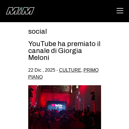
social
HOME
YouTube ha premiato il
ABOUT
canale di Giorgia
Meloni
AREA
22 Dic , 2025 -
CULTURE
,
PRIMO
DEGENERAZIONE
PIANO
GAZA FREESTYLE
CSOA LAMBRETTA
MSM
STUDENTI TSUNAMI
ZAM