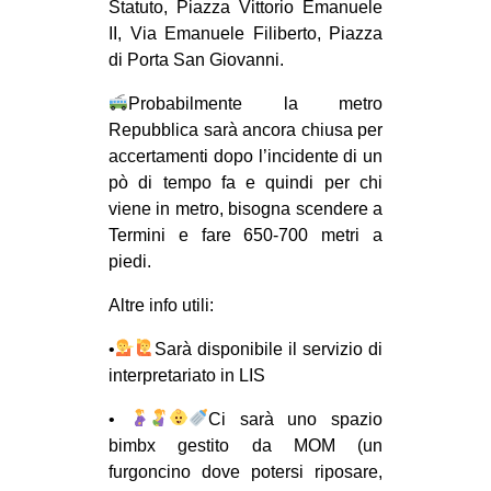
Statuto, Piazza Vittorio Emanuele
CULTURE
II, Via Emanuele Filiberto, Piazza
ARTE
di Porta San Giovanni.
CINEMA
Probabilmente la metro
Repubblica sarà ancora chiusa per
MANIFESTI
accertamenti dopo l’incidente di un
MUSICA
pò di tempo fa e quindi per chi
RECENSIONI
viene in metro, bisogna scendere a
Termini e fare 650-700 metri a
INTERNAZIONALE
piedi.
AFRICA
Altre info utili:
AMERICHE
•
‍Sarà disponibile il servizio di
ESTREMO ORIENTE
interpretariato in LIS
EUROPA
•
Ci sarà uno spazio
MEDIO ORIENTE
bimbx gestito da MOM (un
furgoncino dove potersi riposare,
MONDO