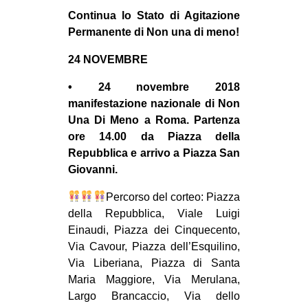
MILANO
Continua lo Stato di Agitazione
MOBILITAZIONI
Permanente di Non una di meno!
SPAZI
24 NOVEMBRE
SPORT POPOLARE
• 24 novembre 2018
manifestazione nazionale di Non
MOVIMENTI
Una Di Meno a Roma. Partenza
AMBIENTE
ore 14.00 da Piazza della
Repubblica e arrivo a Piazza San
ANTIFASCISMO
Giovanni.
DIRITTO ALL’ABITARE
Percorso del corteo: Piazza
GENERI
della Repubblica, Viale Luigi
MIGRAZIONI
Einaudi, Piazza dei Cinquecento,
Via Cavour, Piazza dell’Esquilino,
PRECARIATO
Via Liberiana, Piazza di Santa
REPRESSIONE
Maria Maggiore, Via Merulana,
STUDENTI
Largo Brancaccio, Via dello