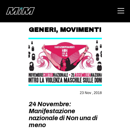
GENERI
,
MOVIMENTI
HOME
ABOUT
AREA
DEGENERAZIONE
GAZA FREESTYLE
CSOA LAMBRETTA
23 Nov , 2018
MSM
24 Novembre:
Manifestazione
STUDENTI TSUNAMI
nazionale di Non una di
ZAM
meno