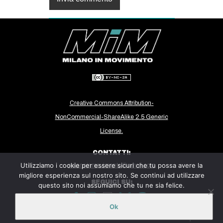
Creative Commons Attribution-
NonCommercial-ShareAlike 2.5 Generic
License.
CONTATTI:
Utilizziamo i cookie per essere sicuri che tu possa avere la
milanoinmovimento@gmail.com
migliore esperienza sul nostro sito. Se continui ad utilizzare
SEGUICI SU:
questo sito noi assumiamo che tu ne sia felice.
Ok
Sito ospitato sulla piattaforma
Midala