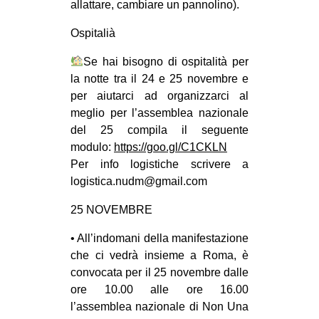
allattare, cambiare un pannolino).
EVENTI
Ospitalià
in
Se hai bisogno di ospitalità per
la notte tra il 24 e 25 novembre e
Fb
per aiutarci ad organizzarci al
meglio per l’assemblea nazionale
tw
del 25 compila il seguente
bsky
modulo:
https://goo.gl/C1CKLN
Per info logistiche scrivere a
ms
logistica.nudm@gmail.com
25 NOVEMBRE
SEARCH
• All’indomani della manifestazione
che ci vedrà insieme a Roma, è
convocata per il 25 novembre dalle
ore 10.00 alle ore 16.00
l’assemblea nazionale di Non Una