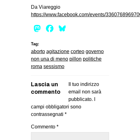
Da Viareggio
https://www.facebook.com/events/336076896970
Mastodon
Facebook
Bluesky
Tag:
aborto
agitazione
corteo
governo
non una di meno
pillon
politiche
roma
sessismo
Lascia un
Il tuo indirizzo
commento
email non sarà
pubblicato.
I
campi obbligatori sono
contrassegnati
*
Commento
*